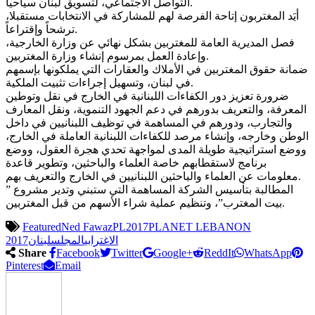
التواصل الاجتماعي، لتسويق لبنان سياحياً.
أيَد المغتربون إتاحة الفرصة لهم للمشاركة في الانتخابات مستقبلا،
ترشحاً وإقتراعاً.
فصل المديرية العامة للمغتربين بشكل نهائي عن وزارة الخارجية،
وإعادة العمل بمرسوم إنشاء وزارة المغتربين.
ضمانة حقوق المغتربين في الأملاك والعقارات التي يملكونها بإسمهم
في لبنان، وتسهيل إجراءات تثبيت الملكية.
ضرورة تعزيز دور الكفاءات اللبنانية في الخارج في نقل وتوطين
المعرفة، والتعريف بدورهم في دعم الجهود التنموية، ونقل المعارف
والتجارب، ودورهم في المساهمة في توظيف اللبنانيين في داخل
الوطن وخارجه، وإنشاء مرصد للكفاءات اللبنانية العاملة في الخارج،
ووضع استراتيجية طويلة المدى لمواجهة تحدي هجرة العقول، ووضع
برنامج لاستقطابهم خاصة العلماء والباحثين، وتطوير قاعدة
معلومات عن العلماء والباحثين اللبنانيين في الخارج والتعريف بهم.
المطالبة بتأسيس الشركة المساهمة التي ستبني وتدير مشروع ”
بيت المغترب”، وتنظيم عملية شراء الأسهم من قبل المغتربين.
Featured
Ned Fawaz
PL2017
PLANET LEBANON
الاغترابي
المجلس
لبنان
2017
Share
Facebook
Twitter
Google+
ReddIt
WhatsApp
Pinterest
Email