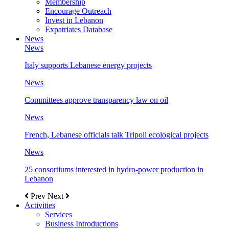
Membership
Encourage Outreach
Invest in Lebanon
Expatriates Database
News
News
Italy supports Lebanese energy projects
News
Committees approve transparency law on oil
News
French, Lebanese officials talk Tripoli ecological projects
News
25 consortiums interested in hydro-power production in
Lebanon
Prev
Next
Activities
Services
Business Introductions