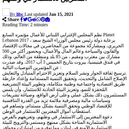
By
libc
Last updated
Jan 15, 2021
Share
Reading Time:
2
minutes
نظم المجلس الإغترابي اللبناني للأعمال مؤتمره السابع Planet
Lebanon 2017 ، برعاية دولة رئيس مجلس الوزراء الشيخ سعد
الحريري، وبمشاركة مجموعة من المحاضرين في مجالات الإقتصاد
والقانون والسياحة وعالم المال والأعمال، وبحضور أكثر من 500
مشارك بين مغترب ومقيم ، من 85 بلد ومنطقة من العالم، وذلك
في فندق فينيسيا، بيروت بتاريخ الخميس 3 آب 2017، وقد صدرت
عن المؤتمرين التوصيات التالية :
ترسيخ ثقافة الحوار ونشر السلام وتعزيز الاحترام المتبادل والتعايش.
الإصلاح الشامل والتحديث، وتحقيق التنمية المستدامة وإعداد خارطة
طريق اقتصادية واجتماعية وطنية متكاملة، وتطوير البيئة التشريعية
المُحفزة للنمو، وتعزيز البيئة الجاذبة للاستثمار، وأن يلمس
المستثمرون ذلك بشكل عملي وعلى أرض الواقع، وصياغة تشريعات
وسياسات مالية ومصرفية ملائمة تزيد من القدرة التنافسية
للإقتصاد الوطني وتحقق التنمية بشكل مستدام، وتساهم في
استقطاب أموال المغتربين للاستثمار في الوطن.
دعوة المغتربين إلى الاستثمار في وطنهم، وتعريفهم بالفرص
الاستثمارية المتاحة بشكل ممنهج ومستمر،والترويج للبيئة
الاستثمارية الآمنة في لبنان، وما توفره من امتيازات وحوافز