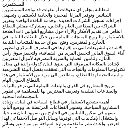
للمستثمرين .
المطالبة بتجاوز اي معوقات أو عقبات قد تواجه المستثمرين
اللبنانيين وتوفير المزايا المحفزة والجاذبة للاستثمار، وتسهيل
إجراءات تسجيل الشركات الجديدة، وخدمة النافذة الواحدة وتعزيز
الشراكة بين القطاعين العام والخاص، ومشاركة ممثلي القطاع
الخاص في تقديم الأفكار والآراء حول مشاريع القوانين ذات العلاقة
بالاستثمار، والترويج للمنتجات اللبنانية من خلال البعثات اللبنانية في
الخارج والمغتربين، وفتح أسواق جديدة للمنتجات اللبنانية.
الاشادة بالتشريعات التي تم إقرارها في المصرف المركزي لتطوير
آداء السوق المالي لتحقيق المزيد من الشفافية، ولتحفيز سوق رأس
المال، ولتأمين الحماية والسرية المصرفية لأموال المغتربين.
الإشادة بالمكانة المرموقة التي يتبؤها لبنان كدولة رائدة في مجال
تكنولوجيا المعلومات والنجاحات التي تحققت بفضل البيئة التشريعية
والبنية التحية لهذا القطاع، متطلعين الى مزيد من الاستثمار في هذا
القطاع الحيوي الهام.
ترويج المشاريع في القرى والبلدات اللبنانية التي تزخر بالتراث
والصناعات التقليدية وتعريف المغتربين بها للمساهمة في تطوير
المجتمعات المحلية.
أهمية تشجيع الاستثمار في قطاع السياحة في لبنان، وزيادة
المشاريع السياحية، وتطوير القطاعات المرتبطة به، ووضع آليات
تسهم في تمكين اللبنانيين في الخارج من تسويق لبنان سياحياً،
واستغلال الإمكانيات التي توفرها وسائل التواصل الاجتماعي لهذا
الغرض، وإعادة نشر ما تقدمه وزارة السياحة من مواد عبر وسائل