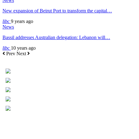
News
New expansion of Beirut Port to transform the capital…
libc
9 years ago
News
Bassil addresses Australian delegation: Lebanon will…
libc
10 years ago
Prev
Next
+961 5 455 477
+961 5 955 630
+961 3 072 672
info@libc.net
P.O. Box 116-5030 Musée
Mar Roukoz Center, Block B,
1st Floor Hazmieh, Lebanon
Overview