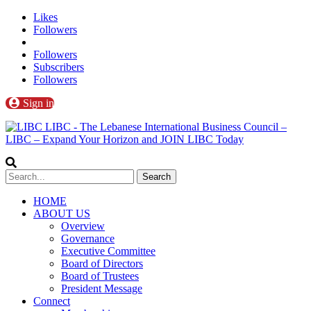
Likes
Followers
Followers
Subscribers
Followers
Sign in
LIBC - The Lebanese International Business Council –
LIBC – Expand Your Horizon and JOIN LIBC Today
HOME
ABOUT US
Overview
Governance
Executive Committee
Board of Directors
Board of Trustees
President Message
Connect