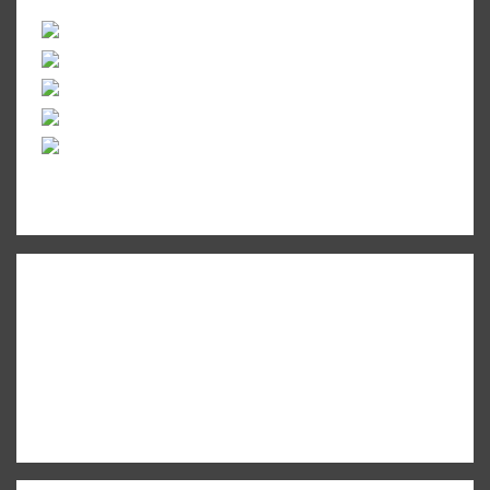
+961 5 455 477
+961 5 955 630
+961 3 072 672
info@libc.net
P.O. Box 116-5030 Musée
Mar Roukoz Center, Block B,
1st Floor Hazmieh, Lebanon
Overview
Governance
Executive Committee
Board of Directors
Board of Trustees