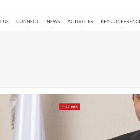
T US
CONNECT
NEWS
ACTIVITIES
KEY CONFERENC
FEATURES
FEATURES
FEATURES
FEATURES
FEATURES