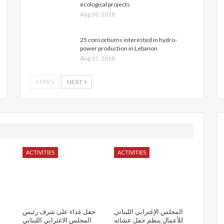
ecological projects
Aug 30, 2018
25 consortiums interested in hydro-
power production in Lebanon
Aug 15, 2018
PREV
NEXT
ACTIVITIES
ACTIVITIES
المجلس الإغترابي اللبناني
حفل غذاء على شرف رئيس
للأعمال ينظم حفل عشائه
المجلس الاغترابي اللبناني