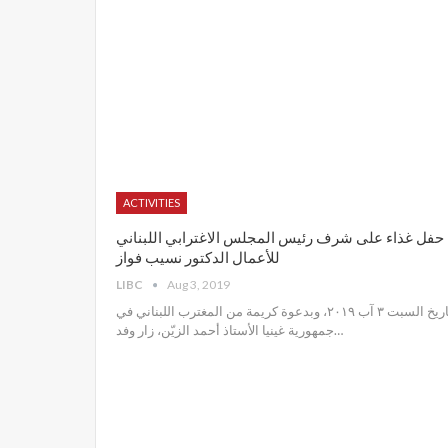
ACTIVITIES
حفل غذاء على شرف رئيس المجلس الاغترابي اللبناني
للأعمال الدكتور نسيب فواز
LIBC
Aug 3, 2019
تاريخ السبت ٣ آب ٢٠١٩، وبدعوة كريمة من المغترب اللبناني في
جمهورية غينيا الأستاذ أحمد الزيّن، زار وفد
…