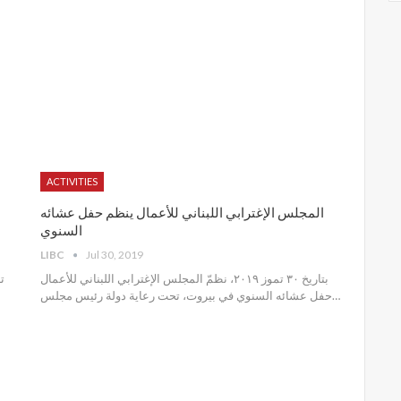
ACTIVITIES
المجلس الإغترابي اللبناني للأعمال ينظم حفل عشائه
السنوي
LIBC
Jul 30, 2019
بتاريخ ٣٠ تموز ٢٠١٩، نظمّ المجلس الإغترابي اللبناني للأعمال
حفل عشائه السنوي في بيروت، تحت رعاية دولة رئيس مجلس
…