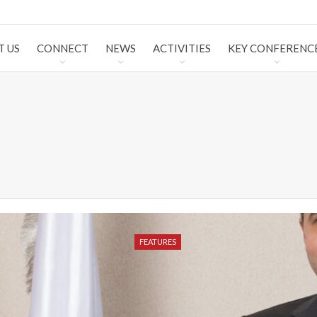
T US
CONNECT
NEWS
ACTIVITIES
KEY CONFERENC
FEATURES
FEATURES
FEATURES
FEATURES
FEATURES