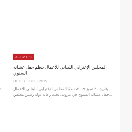
ACTIVITIES
المجلس الإغترابي اللبناني للأعمال ينظم حفل عشائه
السنوي
LIBC
Jul 30, 2019
بتاريخ ٣٠ تموز ٢٠١٩، نظمّ المجلس الإغترابي اللبناني للأعمال
حفل عشائه السنوي في بيروت، تحت رعاية دولة رئيس مجلس
…