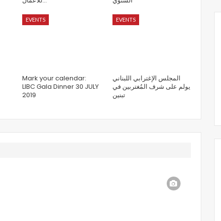
السنوي
للأعمال…
EVENTS
EVENTS
Mark your calendar:
المجلس الإغترابي اللبناني
LIBC Gala Dinner 30 JULY
يولم على شرف المُغتربين في
2019
تبنين