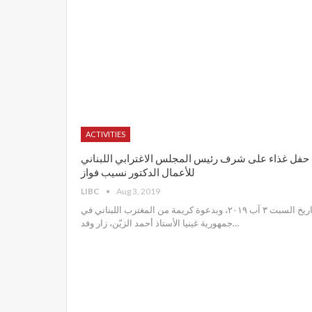
ACTIVITIES
حفل غذاء على شرف رئيس المجلس الاغترابي اللبناني
للأعمال الدكتور نسيب فواز
LIBC
Aug 3, 2019
تاريخ السبت ٣ آب ٢٠١٩، وبدعوة كريمة من المغترب اللبناني في
جمهورية غينيا الأستاذ أحمد الزيّن، زار وفد
…