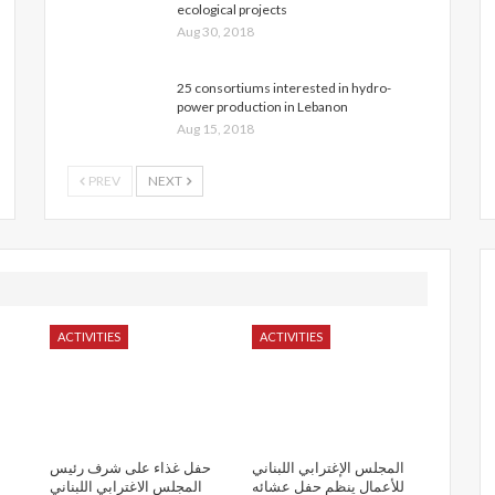
ecological projects
Aug 30, 2018
25 consortiums interested in hydro-
power production in Lebanon
Aug 15, 2018
PREV
NEXT
ACTIVITIES
ACTIVITIES
المجلس الإغترابي اللبناني
حفل غذاء على شرف رئيس
للأعمال ينظم حفل عشائه
المجلس الاغترابي اللبناني