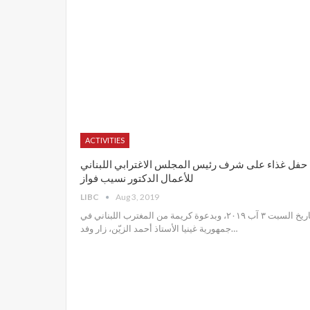
ACTIVITIES
حفل غذاء على شرف رئيس المجلس الاغترابي اللبناني
للأعمال الدكتور نسيب فواز
LIBC
Aug 3, 2019
تاريخ السبت ٣ آب ٢٠١٩، وبدعوة كريمة من المغترب اللبناني في
جمهورية غينيا الأستاذ أحمد الزيّن، زار وفد
…