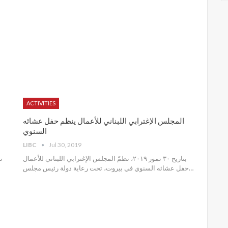
ACTIVITIES
المجلس الإغترابي اللبناني للأعمال ينظم حفل عشائه
السنوي
LIBC
Jul 30, 2019
بتاريخ ٣٠ تموز ٢٠١٩، نظمّ المجلس الإغترابي اللبناني للأعمال
حفل عشائه السنوي في بيروت، تحت رعاية دولة رئيس مجلس
…