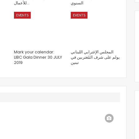
السنوي
للأعمال…
EVENTS
EVENTS
Mark your calendar:
المجلس الإغترابي اللبناني
LIBC Gala Dinner 30 JULY
يولم على شرف المُغتربين في
2019
تبنين