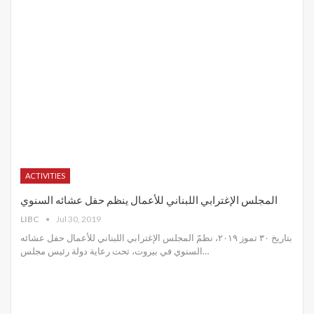
ACTIVITIES
المجلس الإغترابي اللبناني للأعمال ينظم حفل عشائه السنوي
LIBC
Jul 30, 2019
بتاريخ ٣٠ تموز ٢٠١٩، نظمّ المجلس الإغترابي اللبناني للأعمال حفل عشائه
السنوي في بيروت، تحت رعاية دولة رئيس مجلس
…