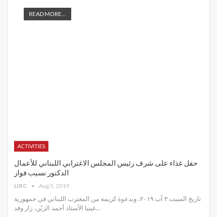
READ MORE...
ACTIVITIES
حفل غذاء على شرف رئيس المجلس الاغترابي اللبناني للأعمال
الدكتور نسيب فواز
LIBC
Aug 3, 2019
تاريخ السبت ٣ آب ٢٠١٩، وبدعوة كريمة من المغترب اللبناني في جمهورية
غينيا الأستاذ أحمد الزيّن، زار وفد
…