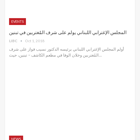
EVENTS
المجلس الإغترابي اللبناني يولم على شرف المُغتربين في تبنين
LIBC
Oct 1, 2018
أولم المجلس الإغترابي اللبناني برئيسه الدكتور نسيب فواز على شرف
المُغتربين وخلان الوفا في مطعم الكاشف – تبنين، حيث…
NEWS