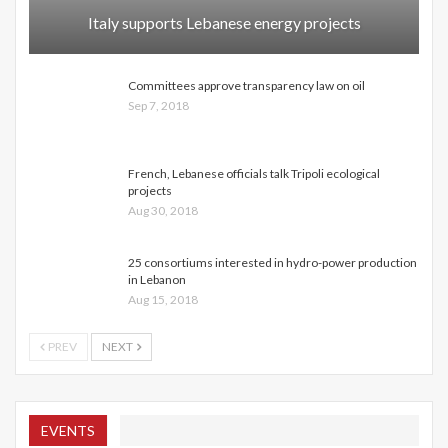
Italy supports Lebanese energy projects
Committees approve transparency law on oil
Sep 7, 2018
French, Lebanese officials talk Tripoli ecological
projects
Aug 30, 2018
25 consortiums interested in hydro-power production
in Lebanon
Aug 15, 2018
PREV
NEXT
EVENTS