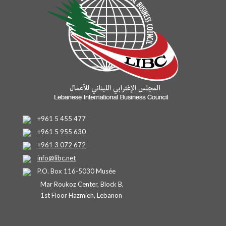
+961 5 455 477
+961 5 955 630
+961 3 072 672
info@libc.net
P.O. Box 116-5030 Musée
Mar Roukoz Center, Block B,
1st Floor Hazmieh, Lebanon