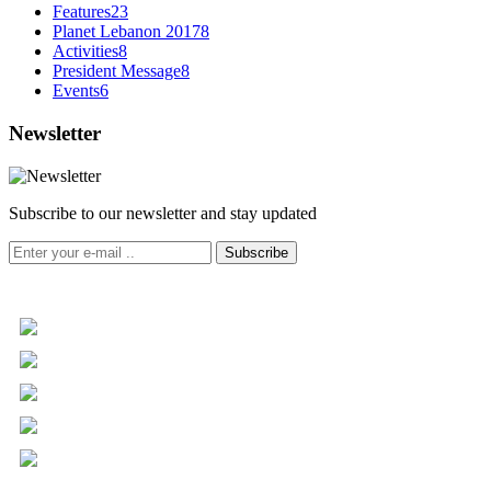
Features
23
Planet Lebanon 2017
8
Activities
8
President Message
8
Events
6
Newsletter
Subscribe to our newsletter and stay updated
Subscribe
+961 5 455 477
+961 5 955 630
+961 3 072 672
info@libc.net
P.O. Box 116-5030 Musée
Mar Roukoz Center, Block B,