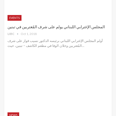
EVENTS
المجلس الإغترابي اللبناني يولم على شرف المُغتربين في تبنين
LIBC
Oct 1, 2018
أولم المجلس الإغترابي اللبناني برئيسه الدكتور نسيب فواز على شرف
المُغتربين وخلان الوفا في مطعم الكاشف – تبنين، حيث…
NEWS