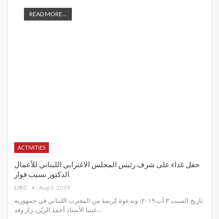
READ MORE...
ACTIVITIES
حفل غذاء على شرف رئيس المجلس الاغترابي اللبناني للأعمال
الدكتور نسيب فواز
LIBC
Aug 3, 2019
تاريخ السبت ٣ آب ٢٠١٩، وبدعوة كريمة من المغترب اللبناني في جمهورية
غينيا الأستاذ أحمد الزيّن، زار وفد
…