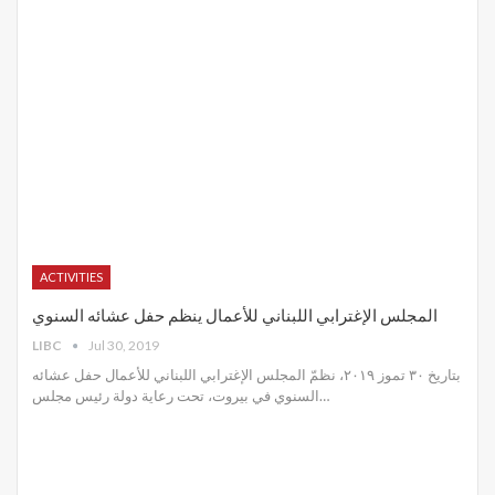
ACTIVITIES
المجلس الإغترابي اللبناني للأعمال ينظم حفل عشائه السنوي
LIBC
Jul 30, 2019
بتاريخ ٣٠ تموز ٢٠١٩، نظمّ المجلس الإغترابي اللبناني للأعمال حفل عشائه
السنوي في بيروت، تحت رعاية دولة رئيس مجلس
…