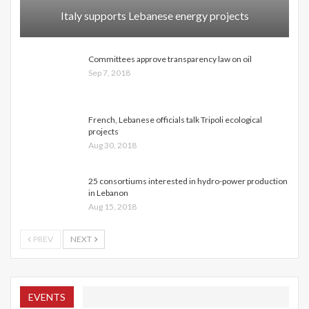
Italy supports Lebanese energy projects
Committees approve transparency law on oil
Sep 7, 2018
French, Lebanese officials talk Tripoli ecological
projects
Aug 30, 2018
25 consortiums interested in hydro-power production
in Lebanon
Aug 15, 2018
PREV
NEXT
EVENTS