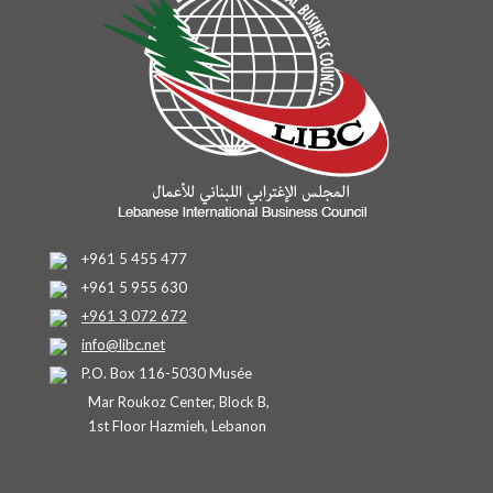
+961 5 455 477
+961 5 955 630
+961 3 072 672
info@libc.net
P.O. Box 116-5030 Musée
Mar Roukoz Center, Block B,
1st Floor Hazmieh, Lebanon