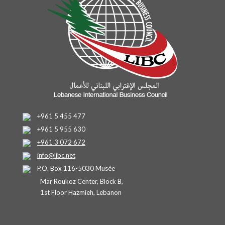
+961 5 455 477
+961 5 955 630
+961 3 072 672
info@libc.net
P.O. Box 116-5030 Musée
Mar Roukoz Center, Block B,
1st Floor Hazmieh, Lebanon