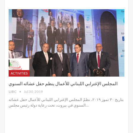
ACTIVITIES
المجلس الإغترابي اللبناني للأعمال ينظم حفل عشائه السنوي
LIBC
Jul 30, 2019
بتاريخ ٣٠ تموز ٢٠١٩، نظمّ المجلس الإغترابي اللبناني للأعمال حفل عشائه
السنوي في بيروت، تحت رعاية دولة رئيس مجلس
…