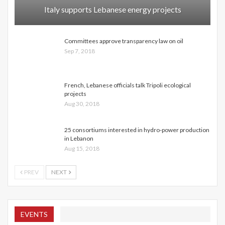
Italy supports Lebanese energy projects
Committees approve transparency law on oil
Sep 7, 2018
French, Lebanese officials talk Tripoli ecological
projects
Aug 30, 2018
25 consortiums interested in hydro-power production
in Lebanon
Aug 15, 2018
PREV
NEXT
EVENTS