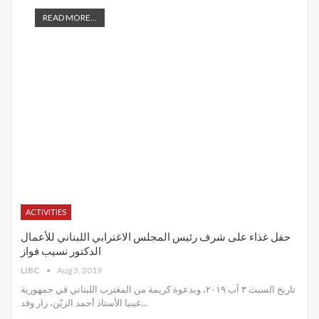
READ MORE...
ACTIVITIES
حفل غذاء على شرف رئيس المجلس الاغترابي اللبناني للأعمال
الدكتور نسيب فواز
LIBC
Aug 3, 2019
تاريخ السبت ٣ آب ٢٠١٩، وبدعوة كريمة من المغترب اللبناني في جمهورية
غينيا الأستاذ أحمد الزيّن، زار وفد
…