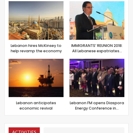
Lebanon hires McKinsey to
IMMIGRANTS’ REUNION 2018:
help revamp the economy
All Lebanese expatriates…
Lebanon anticipates
Lebanon FM opens Diaspora
economic revival
Energy Conference in…
ACTIVITIES