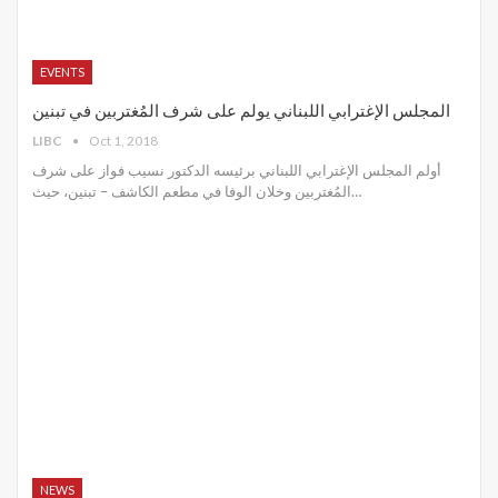
EVENTS
المجلس الإغترابي اللبناني يولم على شرف المُغتربين في تبنين
LIBC
Oct 1, 2018
أولم المجلس الإغترابي اللبناني برئيسه الدكتور نسيب فواز على شرف
المُغتربين وخلان الوفا في مطعم الكاشف – تبنين، حيث…
NEWS