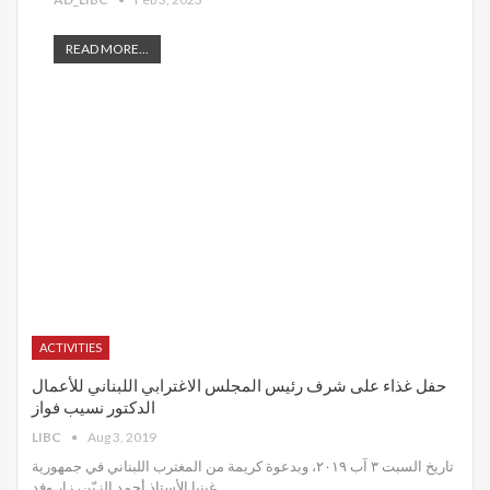
READ MORE...
ACTIVITIES
حفل غذاء على شرف رئيس المجلس الاغترابي اللبناني للأعمال
الدكتور نسيب فواز
LIBC
Aug 3, 2019
تاريخ السبت ٣ آب ٢٠١٩، وبدعوة كريمة من المغترب اللبناني في جمهورية
غينيا الأستاذ أحمد الزيّن، زار وفد
…