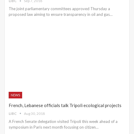
LIBC
Sep 7, 2018
The joint parliamentary committees approved Thursday a
proposed law aiming to ensure transparency in oil and gas…
NEWS
French, Lebanese officials talk Tripoli ecological projects
LIBC
Aug 30, 2018
A French Senate delegation visited Tripoli this week ahead of a
symposium in Paris next month focusing on citizen…