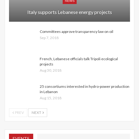
NEWS
Italy supports Lebanese energy projects
Committees approve transparency law on oil
Sep 7, 2018
French, Lebanese officials talk Tripoli ecological
projects
Aug 30, 2018
25 consortiums interested in hydro-power production
in Lebanon
Aug 15, 2018
PREV
NEXT
EVENTS