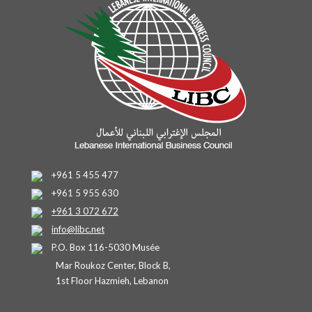
+961 5 455 477
+961 5 955 630
+961 3 072 672
info@libc.net
P.O. Box 116-5030 Musée
Mar Roukoz Center, Block B,
1st Floor Hazmieh, Lebanon