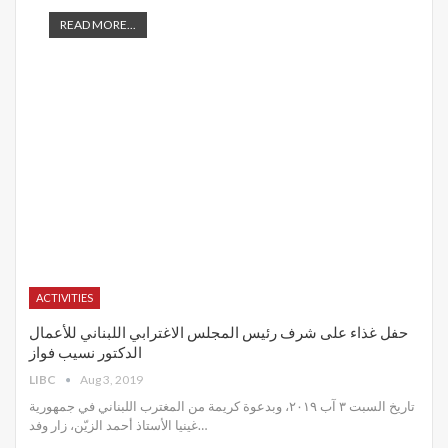
READ MORE...
ACTIVITIES
حفل غذاء على شرف رئيس المجلس الاغترابي اللبناني للأعمال
الدكتور نسيب فواز
LIBC
Aug 3, 2019
تاريخ السبت ٣ آب ٢٠١٩، وبدعوة كريمة من المغترب اللبناني في جمهورية
غينيا الأستاذ أحمد الزيّن، زار وفد
…