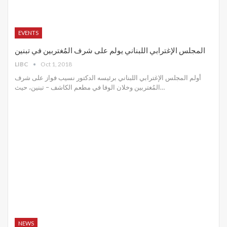
EVENTS
المجلس الإغترابي اللبناني يولم على شرف المُغتربين في تبنين
LIBC
Oct 1, 2018
أولم المجلس الإغترابي اللبناني برئيسه الدكتور نسيب فواز على شرف
المُغتربين وخلان الوفا في مطعم الكاشف – تبنين، حيث…
NEWS