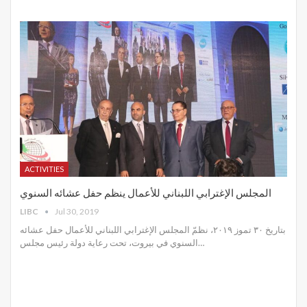
ACTIVITIES
المجلس الإغترابي اللبناني للأعمال ينظم حفل عشائه السنوي
LIBC
Jul 30, 2019
بتاريخ ٣٠ تموز ٢٠١٩، نظمّ المجلس الإغترابي اللبناني للأعمال حفل عشائه
السنوي في بيروت، تحت رعاية دولة رئيس مجلس
…