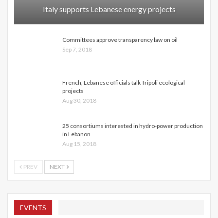
Italy supports Lebanese energy projects
Committees approve transparency law on oil
Sep 7, 2018
French, Lebanese officials talk Tripoli ecological
projects
Aug 30, 2018
25 consortiums interested in hydro-power production
in Lebanon
Aug 15, 2018
PREV
NEXT
EVENTS