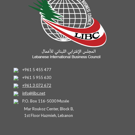
+961 5 455 477
+961 5 955 630
+961 3 072 672
info@libc.net
P.O. Box 116-5030 Musée
Mar Roukoz Center, Block B,
1st Floor Hazmieh, Lebanon