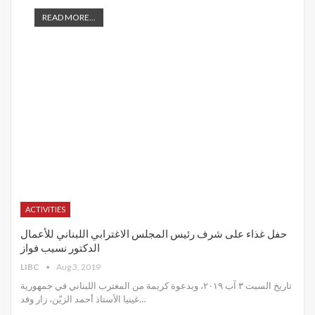
READ MORE...
ACTIVITIES
حفل غذاء على شرف رئيس المجلس الاغترابي اللبناني للأعمال
الدكتور نسيب فواز
LIBC
Aug 3, 2019
تاريخ السبت ٣ آب ٢٠١٩، وبدعوة كريمة من المغترب اللبناني في جمهورية
غينيا الأستاذ أحمد الزيّن، زار وفد
…