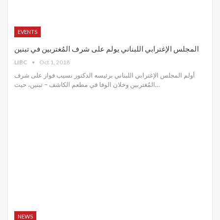
EVENTS
المجلس الإغترابي اللبناني يولم على شرف المُغتربين في تبنين
LIBC
Oct 1, 2018
أولم المجلس الإغترابي اللبناني برئيسه الدكتور نسيب فواز على شرف
المُغتربين وخلان الوفا في مطعم الكاشف – تبنين، حيث…
NEWS