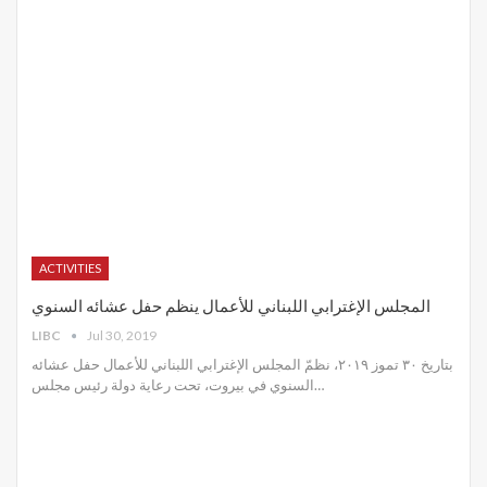
ACTIVITIES
المجلس الإغترابي اللبناني للأعمال ينظم حفل عشائه السنوي
LIBC
Jul 30, 2019
بتاريخ ٣٠ تموز ٢٠١٩، نظمّ المجلس الإغترابي اللبناني للأعمال حفل عشائه
السنوي في بيروت، تحت رعاية دولة رئيس مجلس
…