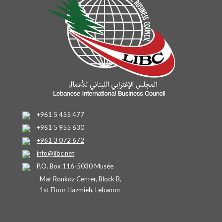
+961 5 455 477
+961 5 955 630
+961 3 072 672
info@libc.net
P.O. Box 116-5030 Musée
Mar Roukoz Center, Block B,
1st Floor Hazmieh, Lebanon