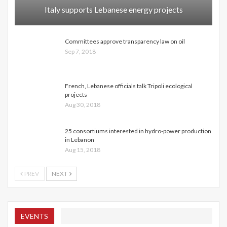
Italy supports Lebanese energy projects
Committees approve transparency law on oil
Sep 7, 2018
French, Lebanese officials talk Tripoli ecological
projects
Aug 30, 2018
25 consortiums interested in hydro-power production
in Lebanon
Aug 15, 2018
PREV
NEXT
EVENTS