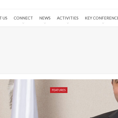
T US
CONNECT
NEWS
ACTIVITIES
KEY CONFERENC
FEATURES
FEATURES
FEATURES
FEATURES
FEATURES