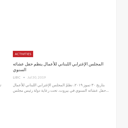
ACTIVITIES
المجلس الإغترابي اللبناني للأعمال ينظم حفل عشائه
السنوي
LIBC
Jul 30, 2019
بتاريخ ٣٠ تموز ٢٠١٩، نظمّ المجلس الإغترابي اللبناني للأعمال
حفل عشائه السنوي في بيروت، تحت رعاية دولة رئيس مجلس
…