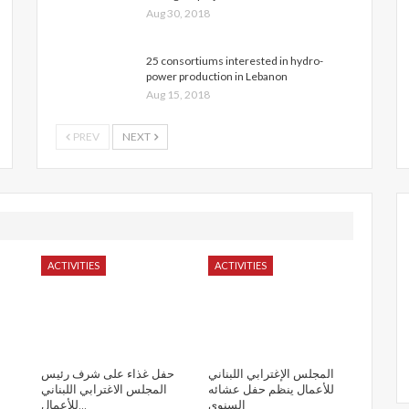
Aug 30, 2018
25 consortiums interested in hydro-
power production in Lebanon
Aug 15, 2018
PREV
NEXT
ACTIVITIES
ACTIVITIES
المجلس الإغترابي اللبناني
حفل غذاء على شرف رئيس
للأعمال ينظم حفل عشائه
المجلس الاغترابي اللبناني
السنوي
للأعمال…