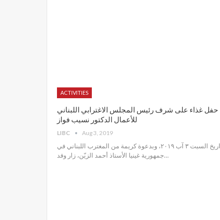
ACTIVITIES
حفل غذاء على شرف رئيس المجلس الاغترابي اللبناني
للأعمال الدكتور نسيب فواز
LIBC
Aug 3, 2019
تاريخ السبت ٣ آب ٢٠١٩، وبدعوة كريمة من المغترب اللبناني في
جمهورية غينيا الأستاذ أحمد الزيّن، زار وفد
…