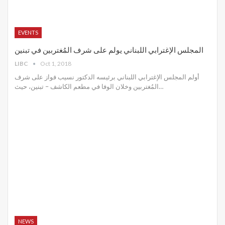
EVENTS
المجلس الإغترابي اللبناني يولم على شرف المُغتربين في تبنين
LIBC
Oct 1, 2018
أولم المجلس الإغترابي اللبناني برئيسه الدكتور نسيب فواز على شرف
المُغتربين وخلان الوفا في مطعم الكاشف – تبنين، حيث…
NEWS