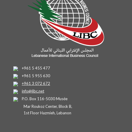
+961 5 455 477
+961 5 955 630
+961 3 072 672
info@libc.net
P.O. Box 116-5030 Musée
Mar Roukoz Center, Block B,
1st Floor Hazmieh, Lebanon