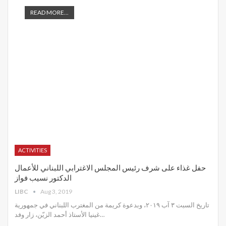
READ MORE...
ACTIVITIES
حفل غذاء على شرف رئيس المجلس الاغترابي اللبناني للأعمال
الدكتور نسيب فواز
LIBC
Aug 3, 2019
تاريخ السبت ٣ آب ٢٠١٩، وبدعوة كريمة من المغترب اللبناني في جمهورية
غينيا الأستاذ أحمد الزيّن، زار وفد
…