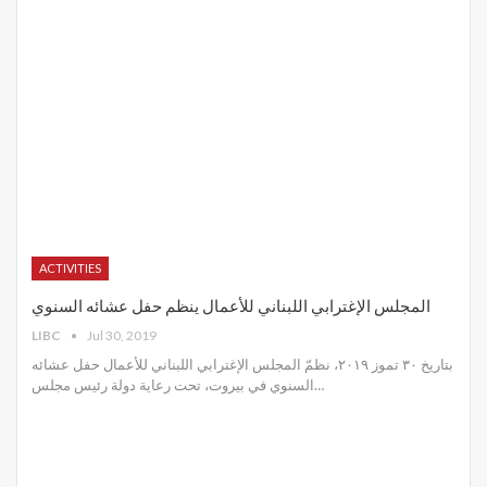
ACTIVITIES
المجلس الإغترابي اللبناني للأعمال ينظم حفل عشائه السنوي
LIBC
Jul 30, 2019
بتاريخ ٣٠ تموز ٢٠١٩، نظمّ المجلس الإغترابي اللبناني للأعمال حفل عشائه
السنوي في بيروت، تحت رعاية دولة رئيس مجلس
…