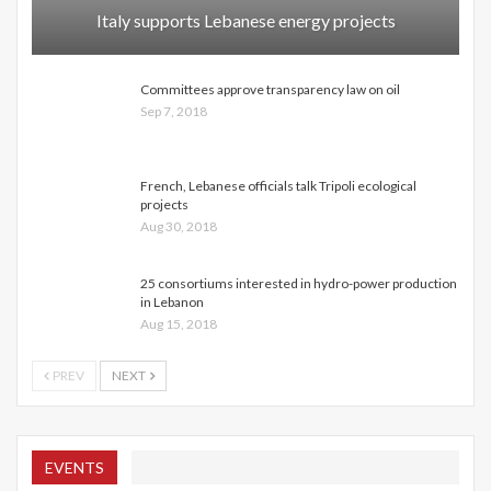
Italy supports Lebanese energy projects
Committees approve transparency law on oil
Sep 7, 2018
French, Lebanese officials talk Tripoli ecological
projects
Aug 30, 2018
25 consortiums interested in hydro-power production
in Lebanon
Aug 15, 2018
PREV
NEXT
EVENTS