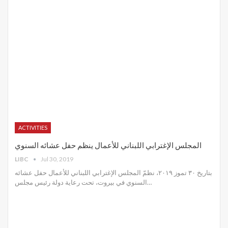
ACTIVITIES
المجلس الإغترابي اللبناني للأعمال ينظم حفل عشائه السنوي
LIBC
Jul 30, 2019
بتاريخ ٣٠ تموز ٢٠١٩، نظمّ المجلس الإغترابي اللبناني للأعمال حفل عشائه
السنوي في بيروت، تحت رعاية دولة رئيس مجلس
…