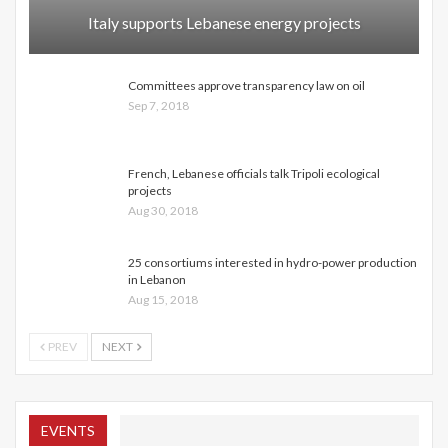
Italy supports Lebanese energy projects
Committees approve transparency law on oil
Sep 7, 2018
French, Lebanese officials talk Tripoli ecological
projects
Aug 30, 2018
25 consortiums interested in hydro-power production
in Lebanon
Aug 15, 2018
PREV
NEXT
EVENTS