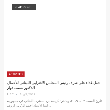
READ MORE...
ACTIVITIES
حفل غذاء على شرف رئيس المجلس الاغترابي اللبناني للأعمال
الدكتور نسيب فواز
LIBC
Aug 3, 2019
تاريخ السبت ٣ آب ٢٠١٩، وبدعوة كريمة من المغترب اللبناني في جمهورية
غينيا الأستاذ أحمد الزيّن، زار وفد
…