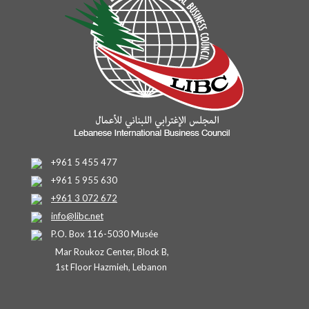
+961 5 455 477
+961 5 955 630
+961 3 072 672
info@libc.net
P.O. Box 116-5030 Musée
Mar Roukoz Center, Block B,
1st Floor Hazmieh, Lebanon