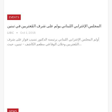
EVENTS
المجلس الإغترابي اللبناني يولم على شرف المُغتربين في تبنين
LIBC
Oct 1, 2018
أولم المجلس الإغترابي اللبناني برئيسه الدكتور نسيب فواز على شرف
المُغتربين وخلان الوفا في مطعم الكاشف – تبنين، حيث…
NEWS