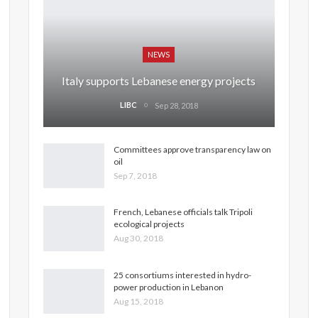
NEWS
Italy supports Lebanese energy projects
LIBC
Sep 28, 2018
Committees approve transparency law on
oil
Sep 7, 2018
French, Lebanese officials talk Tripoli
ecological projects
Aug 30, 2018
25 consortiums interested in hydro-
power production in Lebanon
Aug 15, 2018