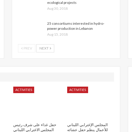
ecological projects
Aug 30, 2018
25 consortiums interested in hydro-
power production in Lebanon
Aug 15, 2018
PREV
NEXT
ACTIVITIES
ACTIVITIES
المجلس الإغترابي اللبناني
حفل غذاء على شرف رئيس
للأعمال ينظم حفل عشائه
المجلس الاغترابي اللبناني