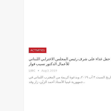
ACTIVITIES
حفل غذاء على شرف رئيس المجلس الاغترابي اللبناني
للأعمال الدكتور نسيب فواز
LIBC
Aug 3, 2019
تاريخ السبت ٣ آب ٢٠١٩، وبدعوة كريمة من المغترب اللبناني في
جمهورية غينيا الأستاذ أحمد الزيّن، زار وفد
…