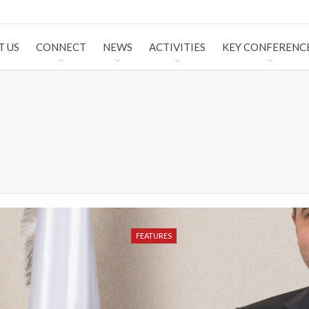
T US
CONNECT
NEWS
ACTIVITIES
KEY CONFERENC
FEATURES
FEATURES
FEATURES
FEATURES
FEATURES