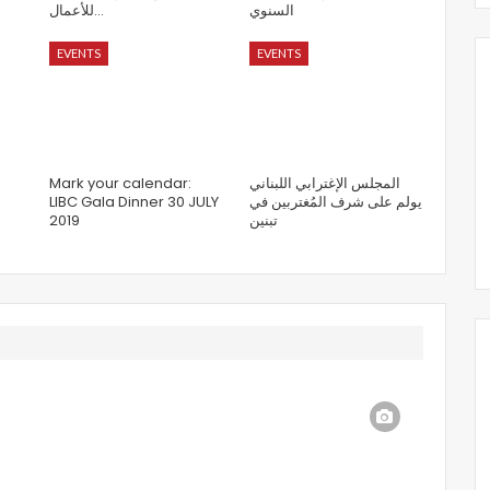
السنوي
للأعمال…
EVENTS
EVENTS
Mark your calendar:
المجلس الإغترابي اللبناني
LIBC Gala Dinner 30 JULY
يولم على شرف المُغتربين في
2019
تبنين