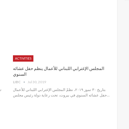
ACTIVITIES
المجلس الإغترابي اللبناني للأعمال ينظم حفل عشائه
السنوي
LIBC
Jul 30, 2019
بتاريخ ٣٠ تموز ٢٠١٩، نظمّ المجلس الإغترابي اللبناني للأعمال
حفل عشائه السنوي في بيروت، تحت رعاية دولة رئيس مجلس
…