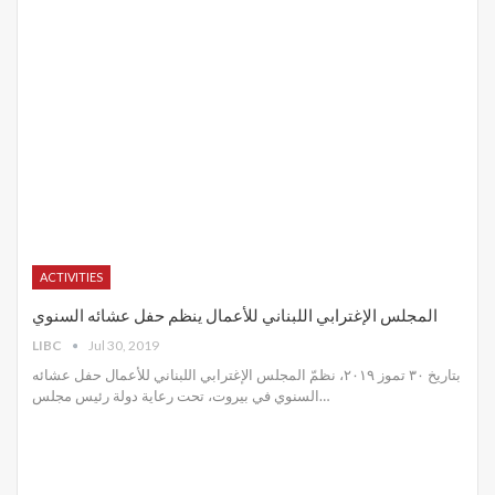
ACTIVITIES
المجلس الإغترابي اللبناني للأعمال ينظم حفل عشائه السنوي
LIBC
Jul 30, 2019
بتاريخ ٣٠ تموز ٢٠١٩، نظمّ المجلس الإغترابي اللبناني للأعمال حفل عشائه
السنوي في بيروت، تحت رعاية دولة رئيس مجلس
…