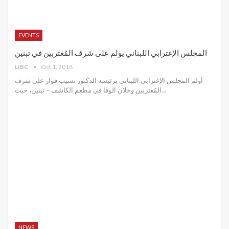
EVENTS
المجلس الإغترابي اللبناني يولم على شرف المُغتربين في تبنين
LIBC
Oct 1, 2018
أولم المجلس الإغترابي اللبناني برئيسه الدكتور نسيب فواز على شرف
المُغتربين وخلان الوفا في مطعم الكاشف – تبنين، حيث…
NEWS