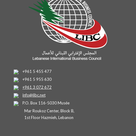
+961 5 455 477
+961 5 955 630
+961 3 072 672
info@libc.net
P.O. Box 116-5030 Musée
Mar Roukoz Center, Block B,
1st Floor Hazmieh, Lebanon