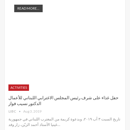
READ MORE...
ACTIVITIES
حفل غذاء على شرف رئيس المجلس الاغترابي اللبناني للأعمال
الدكتور نسيب فواز
LIBC
Aug 3, 2019
تاريخ السبت ٣ آب ٢٠١٩، وبدعوة كريمة من المغترب اللبناني في جمهورية
غينيا الأستاذ أحمد الزيّن، زار وفد
…