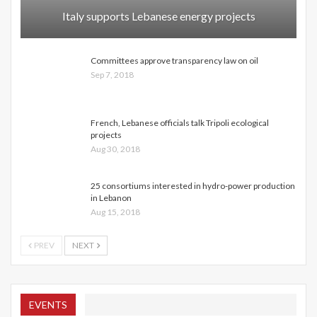
Italy supports Lebanese energy projects
Committees approve transparency law on oil
Sep 7, 2018
French, Lebanese officials talk Tripoli ecological
projects
Aug 30, 2018
25 consortiums interested in hydro-power production
in Lebanon
Aug 15, 2018
PREV
NEXT
EVENTS