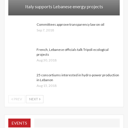
Italy supports Lebanese energy projects
Committees approve transparency law on oil
Sep 7, 2018
French, Lebanese officials talk Tripoli ecological
projects
Aug 30, 2018
25 consortiums interested in hydro-power production
in Lebanon
Aug 15, 2018
PREV
NEXT
EVENTS