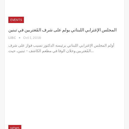
EVENTS
المجلس الإغترابي اللبناني يولم على شرف المُغتربين في تبنين
LIBC
Oct 1, 2018
أولم المجلس الإغترابي اللبناني برئيسه الدكتور نسيب فواز على شرف
المُغتربين وخلان الوفا في مطعم الكاشف – تبنين، حيث…
NEWS