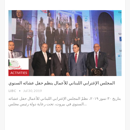
ACTIVITIES
المجلس الإغترابي اللبناني للأعمال ينظم حفل عشائه السنوي
LIBC
Jul 30, 2019
بتاريخ ٣٠ تموز ٢٠١٩، نظمّ المجلس الإغترابي اللبناني للأعمال حفل عشائه
السنوي في بيروت، تحت رعاية دولة رئيس مجلس
…