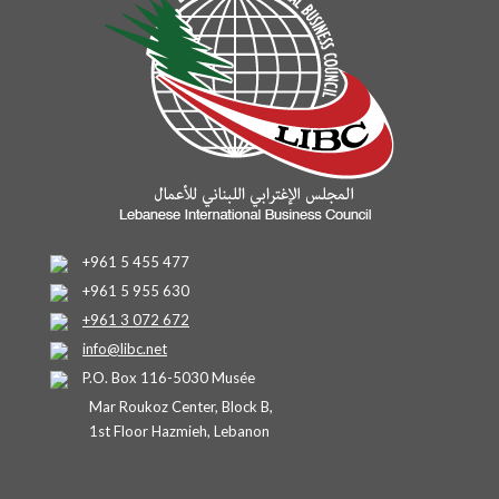
+961 5 455 477
+961 5 955 630
+961 3 072 672
info@libc.net
P.O. Box 116-5030 Musée
Mar Roukoz Center, Block B,
1st Floor Hazmieh, Lebanon