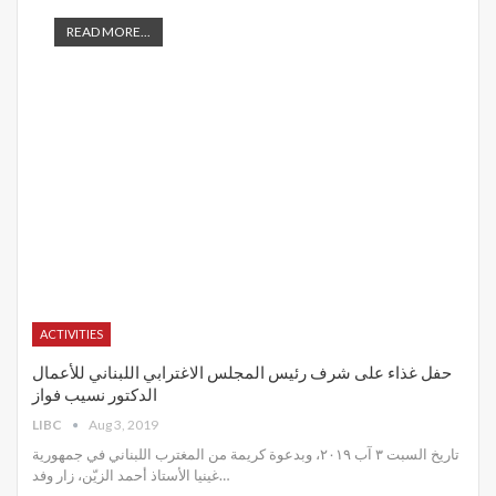
READ MORE...
ACTIVITIES
حفل غذاء على شرف رئيس المجلس الاغترابي اللبناني للأعمال
الدكتور نسيب فواز
LIBC
Aug 3, 2019
تاريخ السبت ٣ آب ٢٠١٩، وبدعوة كريمة من المغترب اللبناني في جمهورية
غينيا الأستاذ أحمد الزيّن، زار وفد
…