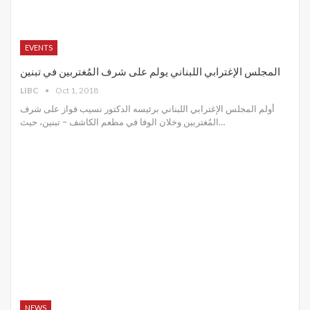
EVENTS
المجلس الإغترابي اللبناني يولم على شرف المُغتربين في تبنين
LIBC
Oct 1, 2018
أولم المجلس الإغترابي اللبناني برئيسه الدكتور نسيب فواز على شرف
المُغتربين وخلان الوفا في مطعم الكاشف – تبنين، حيث…
NEWS