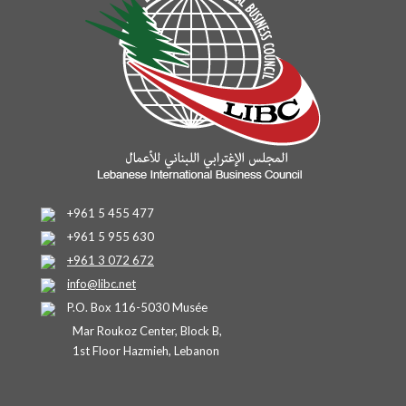
+961 5 455 477
+961 5 955 630
+961 3 072 672
info@libc.net
P.O. Box 116-5030 Musée
Mar Roukoz Center, Block B,
1st Floor Hazmieh, Lebanon