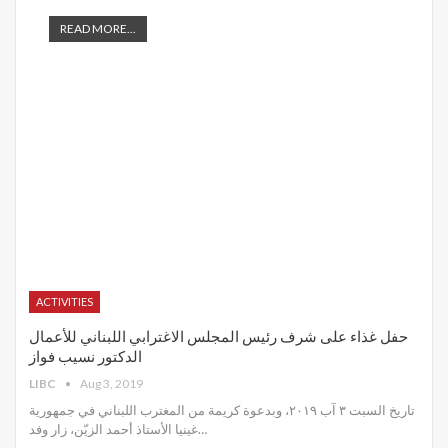
READ MORE...
ACTIVITIES
حفل غذاء على شرف رئيس المجلس الاغترابي اللبناني للأعمال
الدكتور نسيب فواز
LIBC
Aug 3, 2019
تاريخ السبت ٣ آب ٢٠١٩، وبدعوة كريمة من المغترب اللبناني في جمهورية
غينيا الأستاذ أحمد الزيّن، زار وفد
…