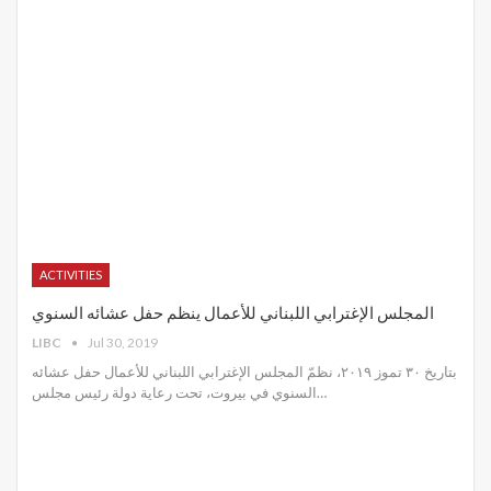
ACTIVITIES
المجلس الإغترابي اللبناني للأعمال ينظم حفل عشائه السنوي
LIBC
Jul 30, 2019
بتاريخ ٣٠ تموز ٢٠١٩، نظمّ المجلس الإغترابي اللبناني للأعمال حفل عشائه
السنوي في بيروت، تحت رعاية دولة رئيس مجلس
…