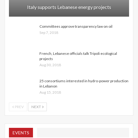
Italy supports Lebanese energy projects
Committees approve transparency law on oil
Sep 7, 2018
French, Lebanese officials talk Tripoli ecological
projects
Aug 30, 2018
25 consortiums interested in hydro-power production
in Lebanon
Aug 15, 2018
PREV
NEXT
EVENTS