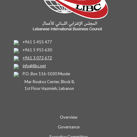
+961 5 455 477
+961 5 955 630
+961 3 072 672
info@libc.net
P.O. Box 116-5030 Musée
Mar Roukoz Center, Block B,
1st Floor Hazmieh, Lebanon
Overview
Governance
Executive Committee