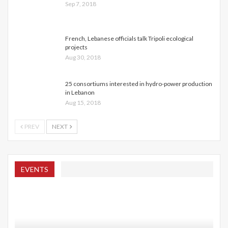
Sep 7, 2018
French, Lebanese officials talk Tripoli ecological
projects
Aug 30, 2018
25 consortiums interested in hydro-power production
in Lebanon
Aug 15, 2018
PREV
NEXT
EVENTS