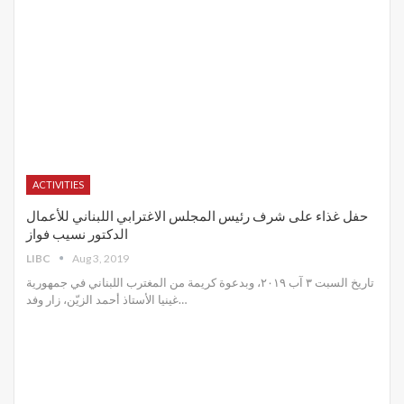
ACTIVITIES
حفل غذاء على شرف رئيس المجلس الاغترابي اللبناني للأعمال
الدكتور نسيب فواز
LIBC
Aug 3, 2019
تاريخ السبت ٣ آب ٢٠١٩، وبدعوة كريمة من المغترب اللبناني في جمهورية
غينيا الأستاذ أحمد الزيّن، زار وفد
…