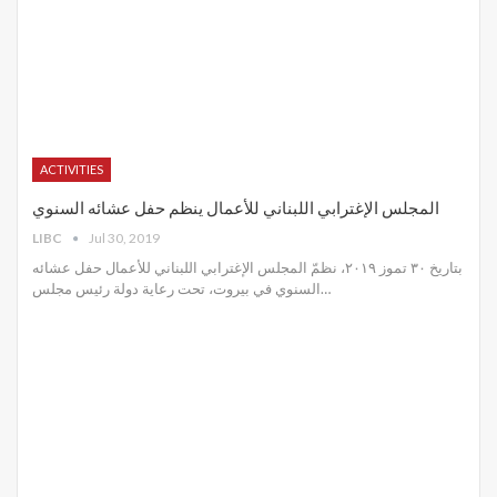
ACTIVITIES
المجلس الإغترابي اللبناني للأعمال ينظم حفل عشائه السنوي
LIBC
Jul 30, 2019
بتاريخ ٣٠ تموز ٢٠١٩، نظمّ المجلس الإغترابي اللبناني للأعمال حفل عشائه
السنوي في بيروت، تحت رعاية دولة رئيس مجلس
…