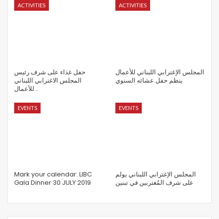
ACTIVITIES
ACTIVITIES
المجلس الإغترابي اللبناني للأعمال
حفل غذاء على شرف رئيس
ينظم حفل عشائه السنوي
المجلس الاغترابي اللبناني
للأعمال…
EVENTS
EVENTS
Mark your calendar: LIBC
المجلس الإغترابي اللبناني يولم
Gala Dinner 30 JULY 2019
على شرف المُغتربين في تبنين