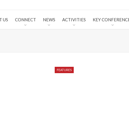
T US
CONNECT
NEWS
ACTIVITIES
KEY CONFERENC
FEATURES
FEATURES
FEATURES
FEATURES
FEATURES