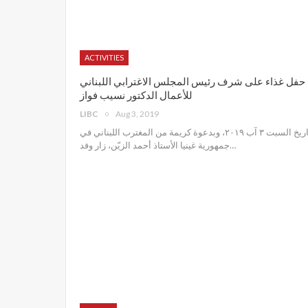
ACTIVITIES
حفل غذاء على شرف رئيس المجلس الاغترابي اللبناني
للأعمال الدكتور نسيب فواز
LIBC
Aug 3, 2019
تاريخ السبت ٣ آب ٢٠١٩، وبدعوة كريمة من المغترب اللبناني في
جمهورية غينيا الأستاذ أحمد الزيّن، زار وفد
…