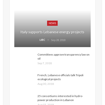
NEWS
Italy supports Lebanese energy projects
LIBC
Sep 28, 2018
Committees approve transparency law on
oil
Sep 7, 2018
French, Lebanese officials talk Tripoli
ecological projects
Aug 30, 2018
25 consortiums interested in hydro-
power production in Lebanon
Aug 15, 2018