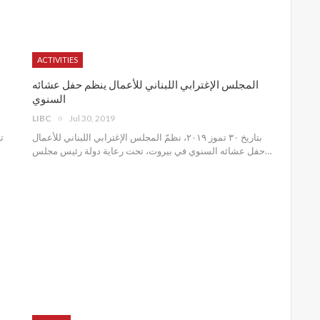
ACTIVITIES
المجلس الإغترابي اللبناني للأعمال ينظم حفل عشائه
السنوي
LIBC
Jul 30, 2019
بتاريخ ٣٠ تموز ٢٠١٩، نظمّ المجلس الإغترابي اللبناني للأعمال
حفل عشائه السنوي في بيروت، تحت رعاية دولة رئيس مجلس
…