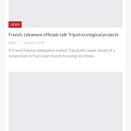
NEWS
French, Lebanese officials talk Tripoli ecological projects
LIBC
Aug 30, 2018
A French Senate delegation visited Tripoli this week ahead of a
symposium in Paris next month focusing on citizen…