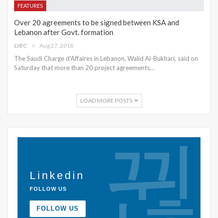
FEATURES
Over 20 agreements to be signed between KSA and
Lebanon after Govt. formation
LIBC
Aug 27, 2018
The Saudi Charge d'Affaires in Lebanon, Walid Al-Bukhari, said on
Saturday that more than 20 project agreements…
LOAD MORE POSTS
Linkedin
FOLLOW US
FOLLOW US