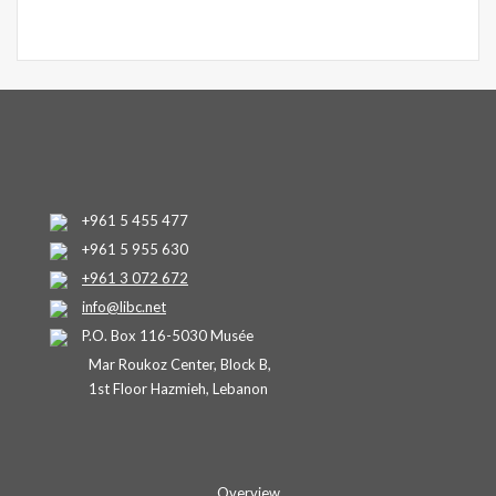
+961 5 455 477
+961 5 955 630
+961 3 072 672
info@libc.net
P.O. Box 116-5030 Musée
Mar Roukoz Center, Block B,
1st Floor Hazmieh, Lebanon
Overview