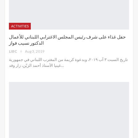
ACTIVITIES
حفل غذاء على شرف رئيس المجلس الاغترابي اللبناني للأعمال
الدكتور نسيب فواز
LIBC
Aug 3, 2019
تاريخ السبت ٣ آب ٢٠١٩، وبدعوة كريمة من المغترب اللبناني في جمهورية
غينيا الأستاذ أحمد الزيّن، زار وفد
…