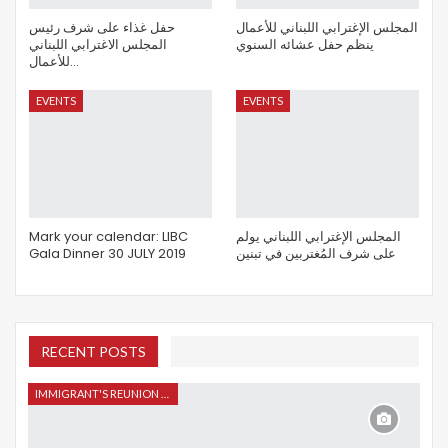
المجلس الإغترابي اللبناني للأعمال
حفل غذاء على شرف رئيس
ينظم حفل عشائه السنوي
المجلس الاغترابي اللبناني
للأعمال…
EVENTS
EVENTS
Mark your calendar: LIBC
المجلس الإغترابي اللبناني يولم
Gala Dinner 30 JULY 2019
على شرف المُغتربين في تبنين
RECENT POSTS
IMMIGRANT'S REUNION 2015