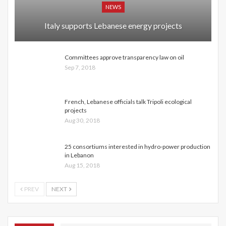
NEWS
Italy supports Lebanese energy projects
Committees approve transparency law on oil
Sep 7, 2018
French, Lebanese officials talk Tripoli ecological
projects
Aug 30, 2018
25 consortiums interested in hydro-power production
in Lebanon
Aug 15, 2018
PREV
NEXT