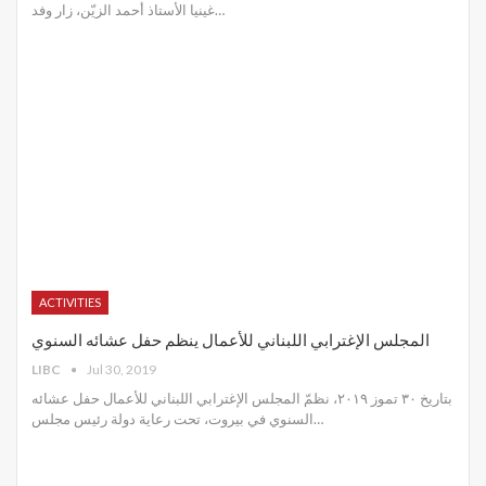
غينيا الأستاذ أحمد الزيّن، زار وفد
…
ACTIVITIES
المجلس الإغترابي اللبناني للأعمال ينظم حفل عشائه السنوي
LIBC
Jul 30, 2019
بتاريخ ٣٠ تموز ٢٠١٩، نظمّ المجلس الإغترابي اللبناني للأعمال حفل عشائه
السنوي في بيروت، تحت رعاية دولة رئيس مجلس
…