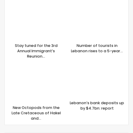
Stay tuned for the 3rd
Number of tourists in
Annual Immigrant’s
Lebanon rises to a 5-year…
Reunion…
Lebanon’s bank deposits up
New Octopods from the
by $4.7bn: report
Late Cretaceous of Hakel
and…