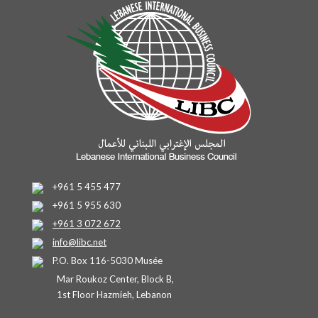
+961 5 455 477
+961 5 955 630
+961 3 072 672
info@libc.net
P.O. Box 116-5030 Musée
Mar Roukoz Center, Block B,
1st Floor Hazmieh, Lebanon