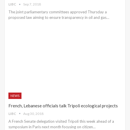
LIBC
Sep 7, 2018
The joint parliamentary committees approved Thursday a
proposed law aiming to ensure transparency in oil and gas…
NEWS
French, Lebanese officials talk Tripoli ecological projects
LIBC
Aug 30, 2018
A French Senate delegation visited Tripoli this week ahead of a
symposium in Paris next month focusing on citizen…