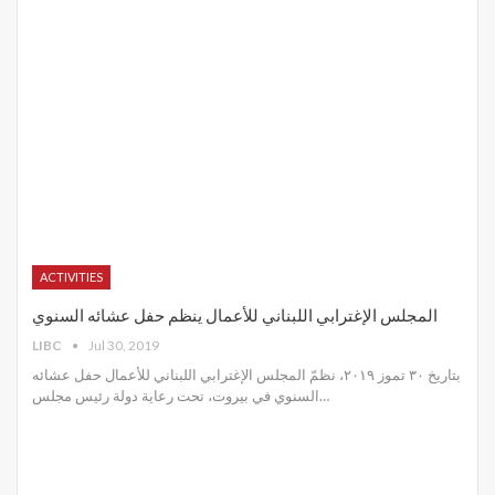
ACTIVITIES
المجلس الإغترابي اللبناني للأعمال ينظم حفل عشائه السنوي
LIBC
Jul 30, 2019
بتاريخ ٣٠ تموز ٢٠١٩، نظمّ المجلس الإغترابي اللبناني للأعمال حفل عشائه
السنوي في بيروت، تحت رعاية دولة رئيس مجلس
…