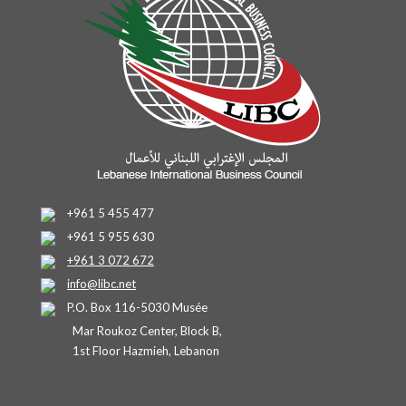
+961 5 455 477
+961 5 955 630
+961 3 072 672
info@libc.net
P.O. Box 116-5030 Musée
Mar Roukoz Center, Block B,
1st Floor Hazmieh, Lebanon