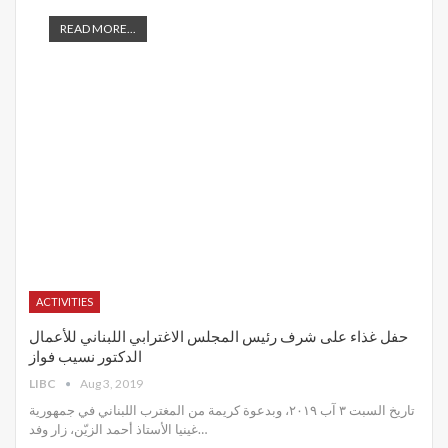
READ MORE...
ACTIVITIES
حفل غذاء على شرف رئيس المجلس الاغترابي اللبناني للأعمال
الدكتور نسيب فواز
LIBC
Aug 3, 2019
تاريخ السبت ٣ آب ٢٠١٩، وبدعوة كريمة من المغترب اللبناني في جمهورية
غينيا الأستاذ أحمد الزيّن، زار وفد
…