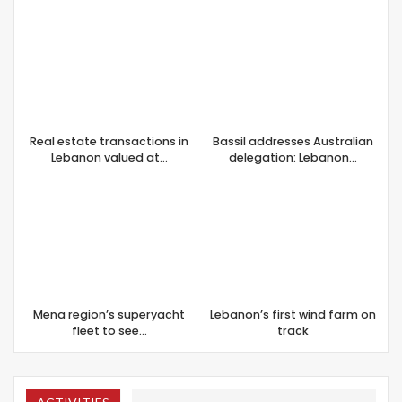
Real estate transactions in
Bassil addresses Australian
Lebanon valued at…
delegation: Lebanon…
Mena region’s superyacht
Lebanon’s first wind farm on
fleet to see…
track