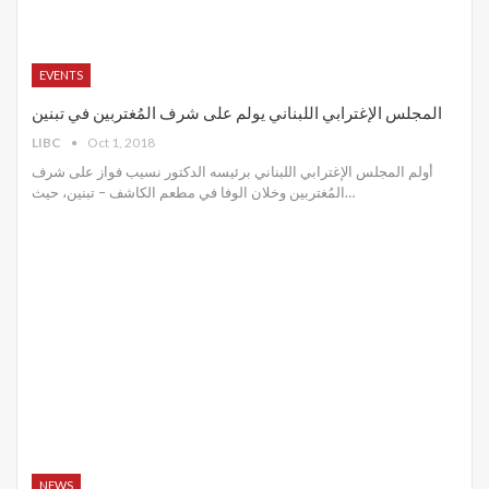
EVENTS
المجلس الإغترابي اللبناني يولم على شرف المُغتربين في تبنين
LIBC
Oct 1, 2018
أولم المجلس الإغترابي اللبناني برئيسه الدكتور نسيب فواز على شرف
المُغتربين وخلان الوفا في مطعم الكاشف – تبنين، حيث…
NEWS