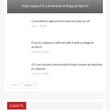
Italy supports Lebanese energy projects
Committees approve transparency law on oil
Sep 7, 2018
French, Lebanese officials talk Tripoli ecological
projects
Aug 30, 2018
25 consortiums interested in hydro-power production
in Lebanon
Aug 15, 2018
PREV
NEXT
EVENTS