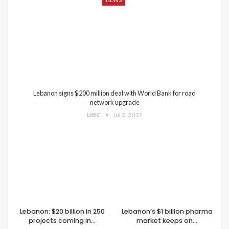
Lebanon signs $200 million deal with World Bank for road
network upgrade
LIBC
Jul 2, 2017
Lebanon: $20 billion in 250
Lebanon’s $1 billion pharma
projects coming in…
market keeps on…