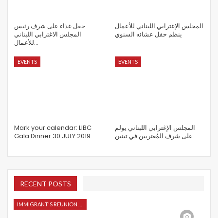
المجلس الإغترابي اللبناني للأعمال
حفل غذاء على شرف رئيس
ينظم حفل عشائه السنوي
المجلس الاغترابي اللبناني
للأعمال…
EVENTS
EVENTS
Mark your calendar: LIBC
المجلس الإغترابي اللبناني يولم
Gala Dinner 30 JULY 2019
على شرف المُغتربين في تبنين
RECENT POSTS
IMMIGRANT'S REUNION 2015