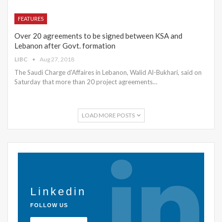
FEATURES
Over 20 agreements to be signed between KSA and
Lebanon after Govt. formation
LIBC
Aug 27, 2018
The Saudi Charge d'Affaires in Lebanon, Walid Al-Bukhari, said on
Saturday that more than 20 project agreements…
LOAD MORE POSTS
Linkedin
FOLLOW US