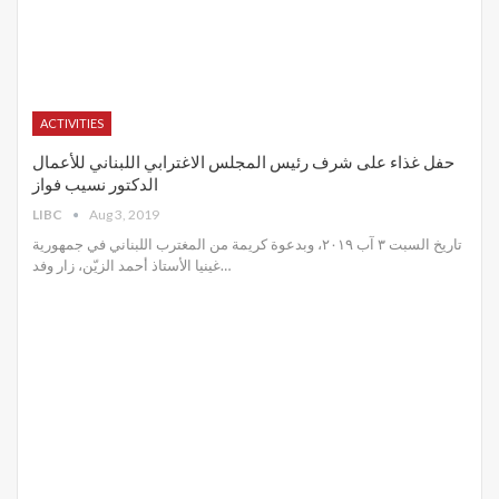
ACTIVITIES
حفل غذاء على شرف رئيس المجلس الاغترابي اللبناني للأعمال
الدكتور نسيب فواز
LIBC
Aug 3, 2019
تاريخ السبت ٣ آب ٢٠١٩، وبدعوة كريمة من المغترب اللبناني في جمهورية
غينيا الأستاذ أحمد الزيّن، زار وفد
…