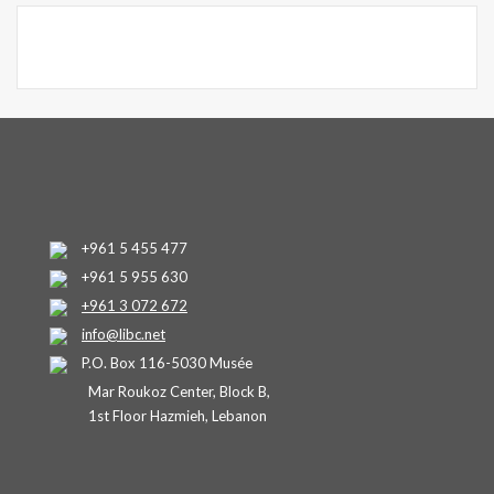
+961 5 455 477
+961 5 955 630
+961 3 072 672
info@libc.net
P.O. Box 116-5030 Musée
Mar Roukoz Center, Block B,
1st Floor Hazmieh, Lebanon