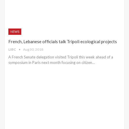
NEWS
French, Lebanese officials talk Tripoli ecological projects
LIBC
Aug 30, 2018
A French Senate delegation visited Tripoli this week ahead of a
symposium in Paris next month focusing on citizen…