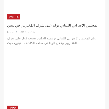
EVENTS
المجلس الإغترابي اللبناني يولم على شرف المُغتربين في تبنين
LIBC
Oct 1, 2018
أولم المجلس الإغترابي اللبناني برئيسه الدكتور نسيب فواز على شرف
المُغتربين وخلان الوفا في مطعم الكاشف – تبنين، حيث…
NEWS