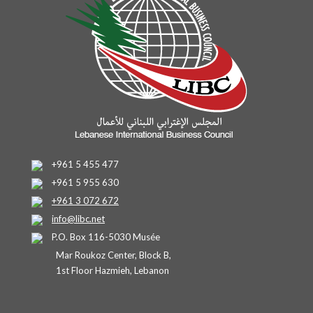
+961 5 455 477
+961 5 955 630
+961 3 072 672
info@libc.net
P.O. Box 116-5030 Musée
Mar Roukoz Center, Block B,
1st Floor Hazmieh, Lebanon