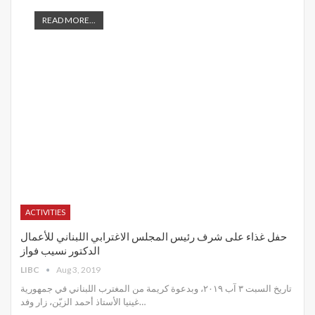
READ MORE...
ACTIVITIES
حفل غذاء على شرف رئيس المجلس الاغترابي اللبناني للأعمال
الدكتور نسيب فواز
LIBC
Aug 3, 2019
تاريخ السبت ٣ آب ٢٠١٩، وبدعوة كريمة من المغترب اللبناني في جمهورية
غينيا الأستاذ أحمد الزيّن، زار وفد
…