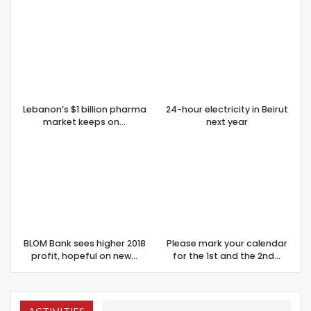
Lebanon’s $1 billion pharma
24-hour electricity in Beirut
market keeps on…
next year
BLOM Bank sees higher 2018
Please mark your calendar
profit, hopeful on new…
for the 1st and the 2nd…