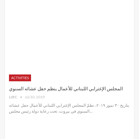
ACTIVITIES
المجلس الإغترابي اللبناني للأعمال ينظم حفل عشائه السنوي
LIBC
Jul 30, 2019
بتاريخ ٣٠ تموز ٢٠١٩، نظمّ المجلس الإغترابي اللبناني للأعمال حفل عشائه
السنوي في بيروت، تحت رعاية دولة رئيس مجلس
…