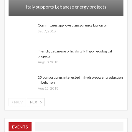
Italy supports Lebanese energy projects
Committees approve transparency law on oil
Sep 7, 2018
French, Lebanese officials talk Tripoli ecological
projects
Aug 30, 2018
25 consortiums interested in hydro-power production
in Lebanon
Aug 15, 2018
PREV
NEXT
EVENTS