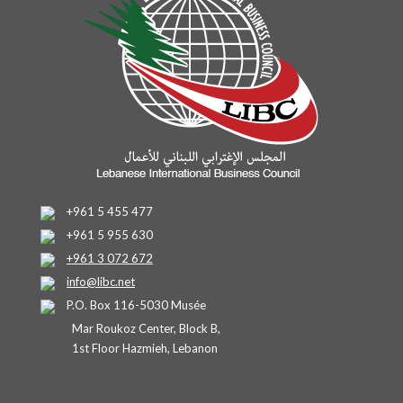
+961 5 455 477
+961 5 955 630
+961 3 072 672
info@libc.net
P.O. Box 116-5030 Musée
Mar Roukoz Center, Block B,
1st Floor Hazmieh, Lebanon