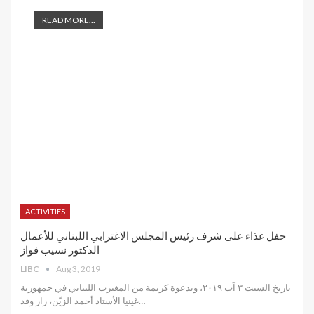
READ MORE...
ACTIVITIES
حفل غذاء على شرف رئيس المجلس الاغترابي اللبناني للأعمال
الدكتور نسيب فواز
LIBC
Aug 3, 2019
تاريخ السبت ٣ آب ٢٠١٩، وبدعوة كريمة من المغترب اللبناني في جمهورية
غينيا الأستاذ أحمد الزيّن، زار وفد
…