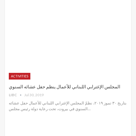
ACTIVITIES
المجلس الإغترابي اللبناني للأعمال ينظم حفل عشائه السنوي
LIBC
Jul 30, 2019
بتاريخ ٣٠ تموز ٢٠١٩، نظمّ المجلس الإغترابي اللبناني للأعمال حفل عشائه
السنوي في بيروت، تحت رعاية دولة رئيس مجلس
…