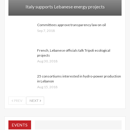
Italy supports Lebanese energy projects
Committees approve transparency law on oil
Sep 7, 2018
French, Lebanese officials talk Tripoli ecological
projects
Aug 30, 2018
25 consortiums interested in hydro-power production
in Lebanon
Aug 15, 2018
PREV
NEXT
EVENTS