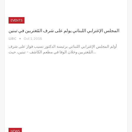
EVENTS
المجلس الإغترابي اللبناني يولم على شرف المُغتربين في تبنين
LIBC
Oct 1, 2018
أولم المجلس الإغترابي اللبناني برئيسه الدكتور نسيب فواز على شرف
المُغتربين وخلان الوفا في مطعم الكاشف – تبنين، حيث…
NEWS