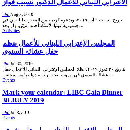
الاغترابي اللبناني للأعمال الدكتور نسيب فواز
libc
Aug 3, 2019
تاريخ السبت ٣ آب ٢٠١٩، وبدعوة كريمة من المغترب اللبناني في
جمهورية غينيا الأستاذ أحمد الزيّن، زار وفد
…
Activities
المجلس الإغترابي اللبناني للأعمال ينظم
حفل عشائه السنوي
libc
Jul 30, 2019
بتاريخ ٣٠ تموز ٢٠١٩، نظمّ المجلس الإغترابي اللبناني للأعمال حفل
عشائه السنوي في بيروت، تحت رعاية دولة رئيس مجلس
…
Events
Mark your calendar: LIBC Gala Dinner
30 JULY 2019
libc
Jul 8, 2019
Events