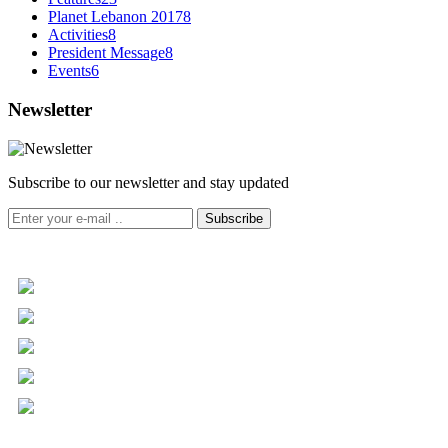
Planet Lebanon 2017
8
Activities
8
President Message
8
Events
6
Newsletter
Subscribe to our newsletter and stay updated
Subscribe
+961 5 455 477
+961 5 955 630
+961 3 072 672
info@libc.net
P.O. Box 116-5030 Musée
Mar Roukoz Center, Block B,