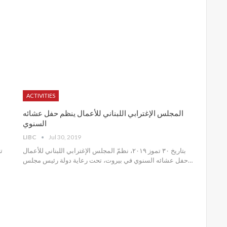
ACTIVITIES
المجلس الإغترابي اللبناني للأعمال ينظم حفل عشائه
السنوي
LIBC
Jul 30, 2019
بتاريخ ٣٠ تموز ٢٠١٩، نظمّ المجلس الإغترابي اللبناني للأعمال
حفل عشائه السنوي في بيروت، تحت رعاية دولة رئيس مجلس
…