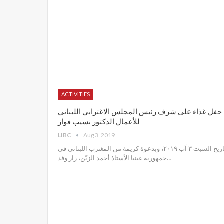
ACTIVITIES
حفل غذاء على شرف رئيس المجلس الاغترابي اللبناني
للأعمال الدكتور نسيب فواز
LIBC
Aug 3, 2019
تاريخ السبت ٣ آب ٢٠١٩، وبدعوة كريمة من المغترب اللبناني في
جمهورية غينيا الأستاذ أحمد الزيّن، زار وفد
…