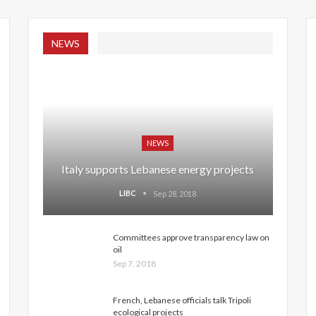
NEWS
NEWS
Italy supports Lebanese energy projects
LIBC
Sep 28, 2018
Committees approve transparency law on
oil
Sep 7, 2018
French, Lebanese officials talk Tripoli
ecological projects