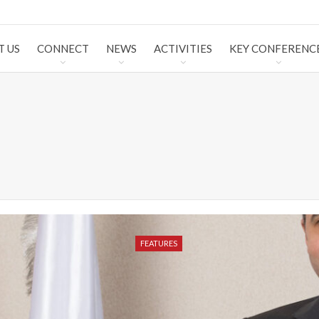
T US
CONNECT
NEWS
ACTIVITIES
KEY CONFERENC
FEATURES
FEATURES
FEATURES
FEATURES
FEATURES