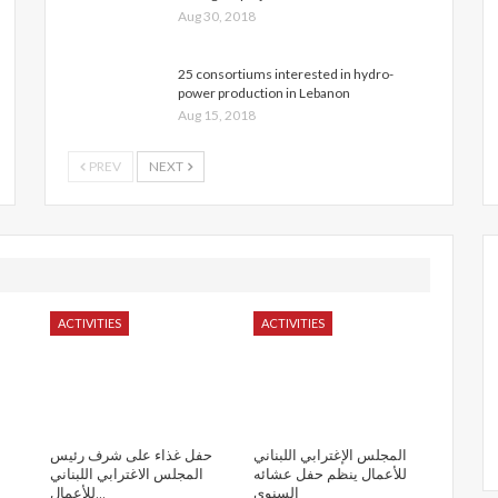
Aug 30, 2018
25 consortiums interested in hydro-
power production in Lebanon
Aug 15, 2018
PREV
NEXT
ACTIVITIES
ACTIVITIES
المجلس الإغترابي اللبناني
حفل غذاء على شرف رئيس
للأعمال ينظم حفل عشائه
المجلس الاغترابي اللبناني
السنوي
للأعمال…