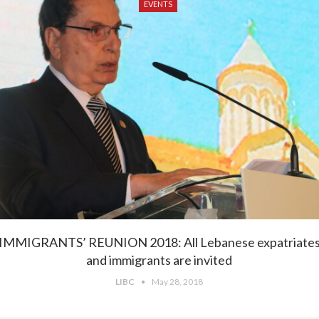
EVENTS
IMMIGRANTS’ REUNION 2018: All Lebanese expatriate
and immigrants are invited
LIBC
May 28, 2018