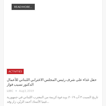
READ MORE...
ACTIVITIES
حفل غذاء على شرف رئيس المجلس الاغترابي اللبناني للأعمال
الدكتور نسيب فواز
LIBC
Aug 3, 2019
تاريخ السبت ٣ آب ٢٠١٩، وبدعوة كريمة من المغترب اللبناني في جمهورية
غينيا الأستاذ أحمد الزيّن، زار وفد
…