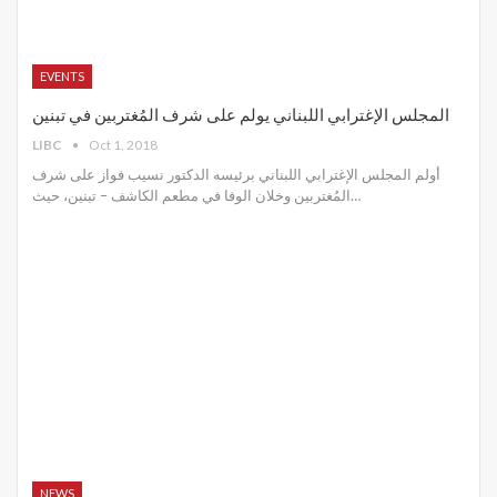
EVENTS
المجلس الإغترابي اللبناني يولم على شرف المُغتربين في تبنين
LIBC
Oct 1, 2018
أولم المجلس الإغترابي اللبناني برئيسه الدكتور نسيب فواز على شرف
المُغتربين وخلان الوفا في مطعم الكاشف – تبنين، حيث…
NEWS