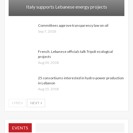
Italy supports Lebanese energy projects
Committees approve transparency law on oil
Sep 7, 2018
French, Lebanese officials talk Tripoli ecological
projects
Aug 30, 2018
25 consortiums interested in hydro-power production
in Lebanon
Aug 15, 2018
PREV
NEXT
EVENTS