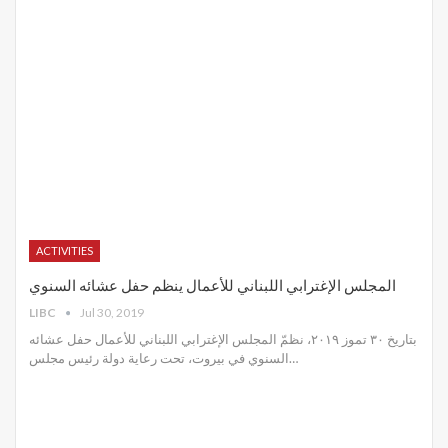
ACTIVITIES
المجلس الإغترابي اللبناني للأعمال ينظم حفل عشائه السنوي
LIBC
Jul 30, 2019
بتاريخ ٣٠ تموز ٢٠١٩، نظمّ المجلس الإغترابي اللبناني للأعمال حفل عشائه
السنوي في بيروت، تحت رعاية دولة رئيس مجلس
…