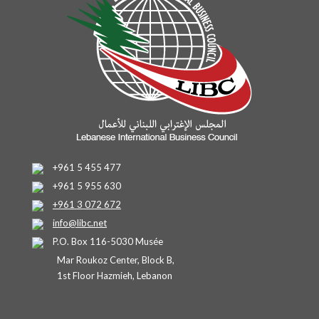
+961 5 455 477
+961 5 955 630
+961 3 072 672
info@libc.net
P.O. Box 116-5030 Musée
Mar Roukoz Center, Block B,
1st Floor Hazmieh, Lebanon