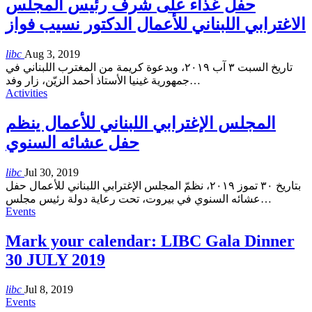
حفل غذاء على شرف رئيس المجلس
الاغترابي اللبناني للأعمال الدكتور نسيب فواز
libc
Aug 3, 2019
تاريخ السبت ٣ آب ٢٠١٩، وبدعوة كريمة من المغترب اللبناني في
جمهورية غينيا الأستاذ أحمد الزيّن، زار وفد
…
Activities
المجلس الإغترابي اللبناني للأعمال ينظم
حفل عشائه السنوي
libc
Jul 30, 2019
بتاريخ ٣٠ تموز ٢٠١٩، نظمّ المجلس الإغترابي اللبناني للأعمال حفل
عشائه السنوي في بيروت، تحت رعاية دولة رئيس مجلس
…
Events
Mark your calendar: LIBC Gala Dinner
30 JULY 2019
libc
Jul 8, 2019
Events