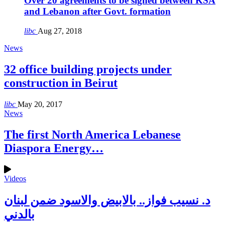
Over 20 agreements to be signed between KSA
and Lebanon after Govt. formation
libc
Aug 27, 2018
News
32 office building projects under
construction in Beirut
libc
May 20, 2017
News
The first North America Lebanese
Diaspora Energy…
Videos
د. نسيب فواز.. بالابيض والاسود ضمن لبنان
بالدني