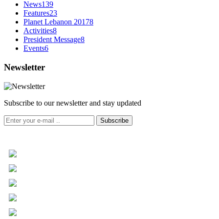
News
139
Features
23
Planet Lebanon 2017
8
Activities
8
President Message
8
Events
6
Newsletter
Subscribe to our newsletter and stay updated
Subscribe
+961 5 455 477
+961 5 955 630
+961 3 072 672
info@libc.net
P.O. Box 116-5030 Musée