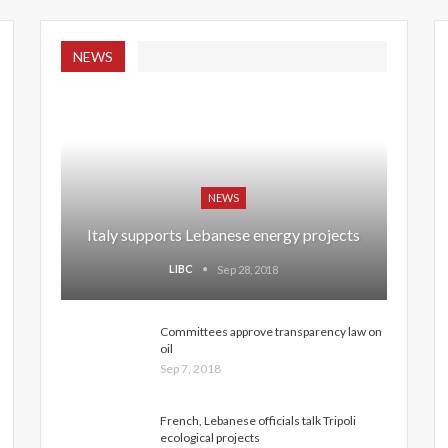
NEWS
NEWS
Italy supports Lebanese energy projects
LIBC
Sep 28, 2018
Committees approve transparency law on
oil
Sep 7, 2018
French, Lebanese officials talk Tripoli
ecological projects