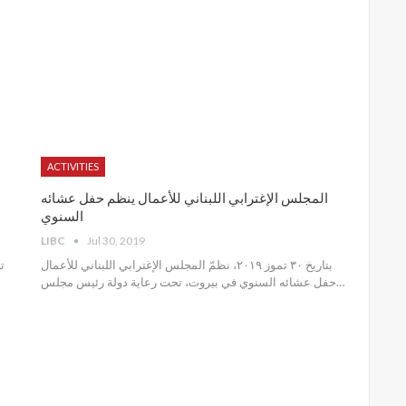
ACTIVITIES
المجلس الإغترابي اللبناني للأعمال ينظم حفل عشائه
السنوي
LIBC
Jul 30, 2019
بتاريخ ٣٠ تموز ٢٠١٩، نظمّ المجلس الإغترابي اللبناني للأعمال
حفل عشائه السنوي في بيروت، تحت رعاية دولة رئيس مجلس
…