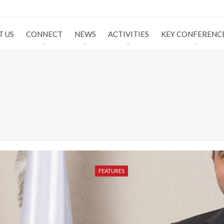
T US
CONNECT
NEWS
ACTIVITIES
KEY CONFERENC
FEATURES
FEATURES
FEATURES
FEATURES
FEATURES