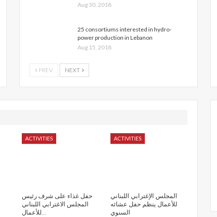
Aug 30, 2018
25 consortiums interested in hydro-
power production in Lebanon
Aug 15, 2018
PREV
NEXT
ACTIVITIES
ACTIVITIES
المجلس الإغترابي اللبناني
حفل غذاء على شرف رئيس
للأعمال ينظم حفل عشائه
المجلس الاغترابي اللبناني
السنوي
للأعمال…