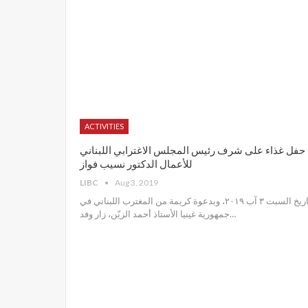
ACTIVITIES
حفل غذاء على شرف رئيس المجلس الاغترابي اللبناني
للأعمال الدكتور نسيب فواز
LIBC
Aug 3, 2019
تاريخ السبت ٣ آب ٢٠١٩، وبدعوة كريمة من المغترب اللبناني في
جمهورية غينيا الأستاذ أحمد الزيّن، زار وفد
…