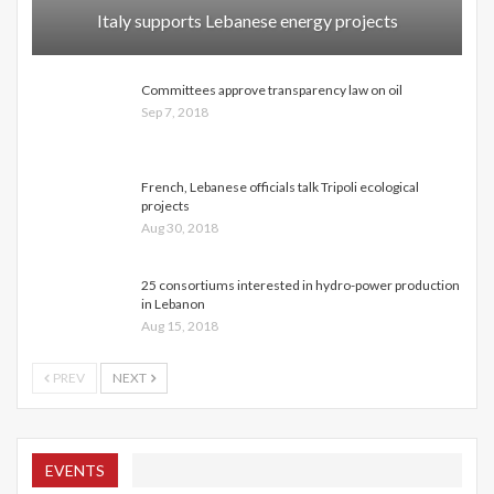
Italy supports Lebanese energy projects
Committees approve transparency law on oil
Sep 7, 2018
French, Lebanese officials talk Tripoli ecological
projects
Aug 30, 2018
25 consortiums interested in hydro-power production
in Lebanon
Aug 15, 2018
PREV
NEXT
EVENTS