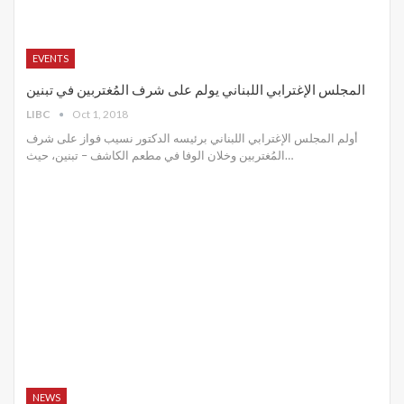
EVENTS
المجلس الإغترابي اللبناني يولم على شرف المُغتربين في تبنين
LIBC
Oct 1, 2018
أولم المجلس الإغترابي اللبناني برئيسه الدكتور نسيب فواز على شرف
المُغتربين وخلان الوفا في مطعم الكاشف – تبنين، حيث…
NEWS