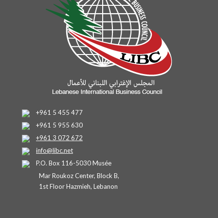
+961 5 455 477
+961 5 955 630
+961 3 072 672
info@libc.net
P.O. Box 116-5030 Musée
Mar Roukoz Center, Block B,
1st Floor Hazmieh, Lebanon