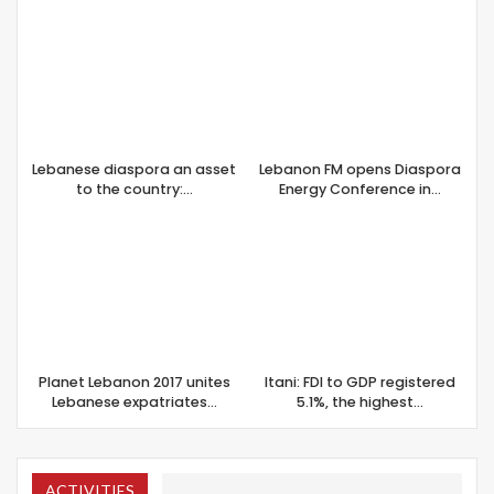
Lebanese diaspora an asset
Lebanon FM opens Diaspora
to the country:…
Energy Conference in…
Planet Lebanon 2017 unites
Itani: FDI to GDP registered
Lebanese expatriates…
5.1%, the highest…
ACTIVITIES