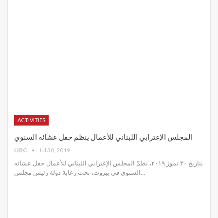
ACTIVITIES
المجلس الإغترابي اللبناني للأعمال ينظم حفل عشائه السنوي
LIBC
Jul 30, 2019
بتاريخ ٣٠ تموز ٢٠١٩، نظمّ المجلس الإغترابي اللبناني للأعمال حفل عشائه
السنوي في بيروت، تحت رعاية دولة رئيس مجلس
…