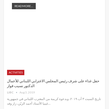
READ MORE...
ACTIVITIES
حفل غذاء على شرف رئيس المجلس الاغترابي اللبناني للأعمال
الدكتور نسيب فواز
LIBC
Aug 3, 2019
تاريخ السبت ٣ آب ٢٠١٩، وبدعوة كريمة من المغترب اللبناني في جمهورية
غينيا الأستاذ أحمد الزيّن، زار وفد
…