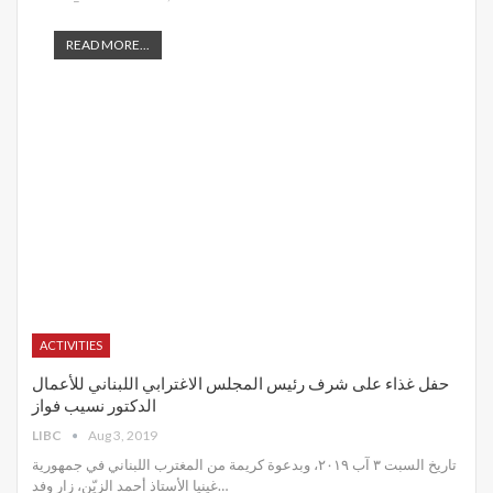
READ MORE...
ACTIVITIES
حفل غذاء على شرف رئيس المجلس الاغترابي اللبناني للأعمال
الدكتور نسيب فواز
LIBC
Aug 3, 2019
تاريخ السبت ٣ آب ٢٠١٩، وبدعوة كريمة من المغترب اللبناني في جمهورية
غينيا الأستاذ أحمد الزيّن، زار وفد
…