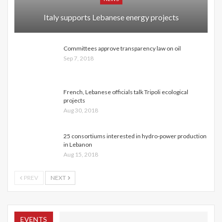
Italy supports Lebanese energy projects
Committees approve transparency law on oil
Sep 7, 2018
French, Lebanese officials talk Tripoli ecological
projects
Aug 30, 2018
25 consortiums interested in hydro-power production
in Lebanon
Aug 15, 2018
PREV
NEXT
EVENTS