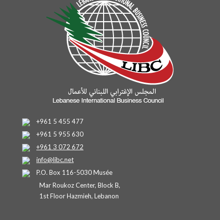
+961 5 455 477
+961 5 955 630
+961 3 072 672
info@libc.net
P.O. Box 116-5030 Musée
Mar Roukoz Center, Block B,
1st Floor Hazmieh, Lebanon