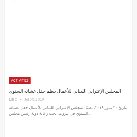
ACTIVITIES
المجلس الإغترابي اللبناني للأعمال ينظم حفل عشائه السنوي
LIBC
Jul 30, 2019
بتاريخ ٣٠ تموز ٢٠١٩، نظمّ المجلس الإغترابي اللبناني للأعمال حفل عشائه
السنوي في بيروت، تحت رعاية دولة رئيس مجلس
…