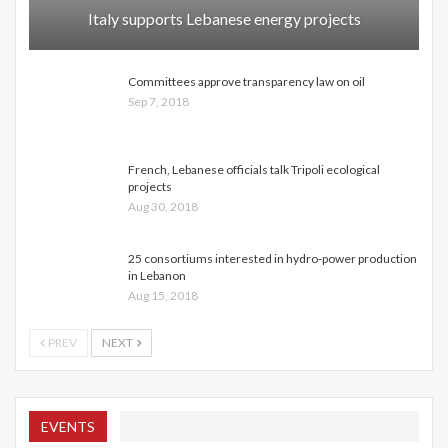
Italy supports Lebanese energy projects
Committees approve transparency law on oil
Sep 7, 2018
French, Lebanese officials talk Tripoli ecological
projects
Aug 30, 2018
25 consortiums interested in hydro-power production
in Lebanon
Aug 15, 2018
PREV
NEXT
EVENTS