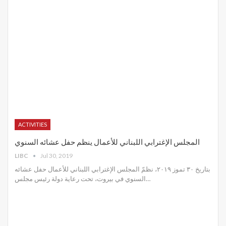
ACTIVITIES
المجلس الإغترابي اللبناني للأعمال ينظم حفل عشائه السنوي
LIBC
Jul 30, 2019
بتاريخ ٣٠ تموز ٢٠١٩، نظمّ المجلس الإغترابي اللبناني للأعمال حفل عشائه
السنوي في بيروت، تحت رعاية دولة رئيس مجلس
…