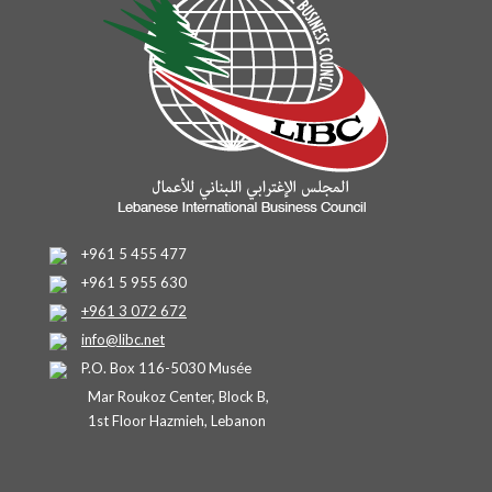
+961 5 455 477
+961 5 955 630
+961 3 072 672
info@libc.net
P.O. Box 116-5030 Musée
Mar Roukoz Center, Block B,
1st Floor Hazmieh, Lebanon