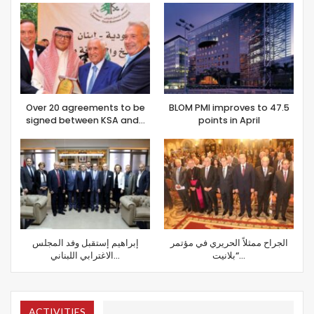
Over 20 agreements to be
BLOM PMI improves to 47.5
signed between KSA and…
points in April
الجراح ممثلاً الحريري في مؤتمر
إبراهيم إستقبل وفد المجلس
“بلانيت…
الاغترابي اللبناني…
ACTIVITIES