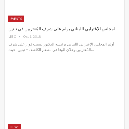
EVENTS
المجلس الإغترابي اللبناني يولم على شرف المُغتربين في تبنين
LIBC
Oct 1, 2018
أولم المجلس الإغترابي اللبناني برئيسه الدكتور نسيب فواز على شرف
المُغتربين وخلان الوفا في مطعم الكاشف – تبنين، حيث…
NEWS