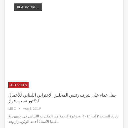
READ MORE...
ACTIVITIES
حفل غذاء على شرف رئيس المجلس الاغترابي اللبناني للأعمال
الدكتور نسيب فواز
LIBC
Aug 3, 2019
تاريخ السبت ٣ آب ٢٠١٩، وبدعوة كريمة من المغترب اللبناني في جمهورية
غينيا الأستاذ أحمد الزيّن، زار وفد
…