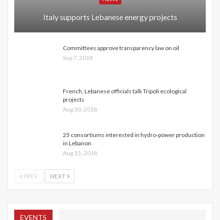
Italy supports Lebanese energy projects
Committees approve transparency law on oil
Sep 7, 2018
French, Lebanese officials talk Tripoli ecological
projects
Aug 30, 2018
25 consortiums interested in hydro-power production
in Lebanon
Aug 15, 2018
PREV
NEXT
EVENTS