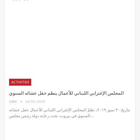
ACTIVITIES
المجلس الإغترابي اللبناني للأعمال ينظم حفل عشائه السنوي
LIBC
Jul 30, 2019
بتاريخ ٣٠ تموز ٢٠١٩، نظمّ المجلس الإغترابي اللبناني للأعمال حفل عشائه
السنوي في بيروت، تحت رعاية دولة رئيس مجلس
…