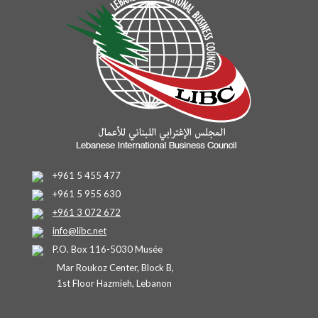
+961 5 455 477
+961 5 955 630
+961 3 072 672
info@libc.net
P.O. Box 116-5030 Musée
Mar Roukoz Center, Block B,
1st Floor Hazmieh, Lebanon