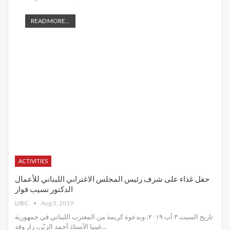
READ MORE...
ACTIVITIES
حفل غذاء على شرف رئيس المجلس الاغترابي اللبناني للأعمال
الدكتور نسيب فواز
LIBC
Aug 3, 2019
تاريخ السبت ٣ آب ٢٠١٩، وبدعوة كريمة من المغترب اللبناني في جمهورية
غينيا الأستاذ أحمد الزيّن، زار وفد
…