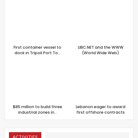
First container vessel to
LIBC.NET and the WWW
dock in Tripoli Port To…
(World Wide Web)
$85 million to build three
Lebanon eager to award
industrial zones in…
first offshore contracts
ACTIVITIES