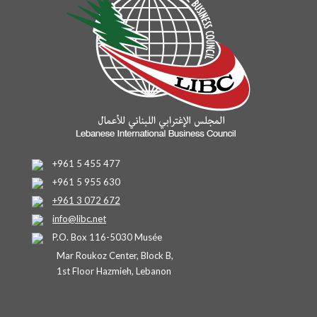
+961 5 455 477
+961 5 955 630
+961 3 072 672
info@libc.net
P.O. Box 116-5030 Musée
Mar Roukoz Center, Block B,
1st Floor Hazmieh, Lebanon