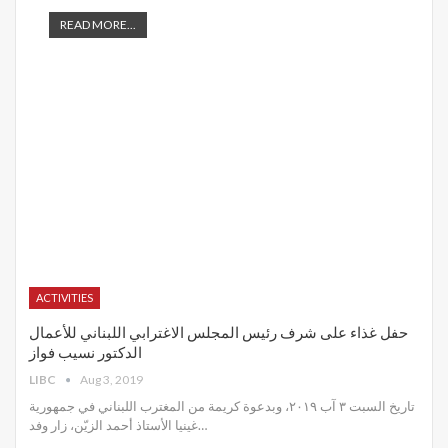
READ MORE...
ACTIVITIES
حفل غذاء على شرف رئيس المجلس الاغترابي اللبناني للأعمال
الدكتور نسيب فواز
LIBC
Aug 3, 2019
تاريخ السبت ٣ آب ٢٠١٩، وبدعوة كريمة من المغترب اللبناني في جمهورية
غينيا الأستاذ أحمد الزيّن، زار وفد
…