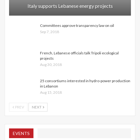
Italy supports Lebanese energy projects
Committees approve transparency law on oil
Sep 7, 2018
French, Lebanese officials talk Tripoli ecological
projects
Aug 30, 2018
25 consortiums interested in hydro-power production
in Lebanon
Aug 15, 2018
PREV
NEXT
EVENTS