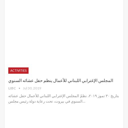
ACTIVITIES
المجلس الإغترابي اللبناني للأعمال ينظم حفل عشائه السنوي
LIBC
Jul 30, 2019
بتاريخ ٣٠ تموز ٢٠١٩، نظمّ المجلس الإغترابي اللبناني للأعمال حفل عشائه
السنوي في بيروت، تحت رعاية دولة رئيس مجلس
…