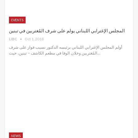
EVENTS
المجلس الإغترابي اللبناني يولم على شرف المُغتربين في تبنين
LIBC
Oct 1, 2018
أولم المجلس الإغترابي اللبناني برئيسه الدكتور نسيب فواز على شرف
المُغتربين وخلان الوفا في مطعم الكاشف – تبنين، حيث…
NEWS