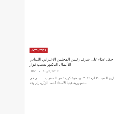
ACTIVITIES
حفل غذاء على شرف رئيس المجلس الاغترابي اللبناني
للأعمال الدكتور نسيب فواز
LIBC
Aug 3, 2019
تاريخ السبت ٣ آب ٢٠١٩، وبدعوة كريمة من المغترب اللبناني في
جمهورية غينيا الأستاذ أحمد الزيّن، زار وفد
…