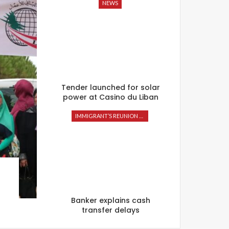
NEWS
Tender launched for solar
power at Casino du Liban
IMMIGRANT’S REUNION 2016
Banker explains cash
transfer delays