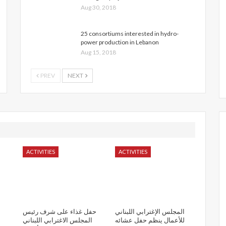
Aug 30, 2018
25 consortiums interested in hydro-
power production in Lebanon
Aug 15, 2018
PREV
NEXT
ACTIVITIES
ACTIVITIES
المجلس الإغترابي اللبناني
حفل غذاء على شرف رئيس
للأعمال ينظم حفل عشائه
المجلس الاغترابي اللبناني