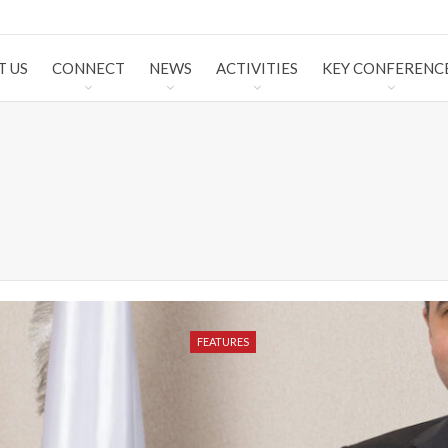
T US
CONNECT
NEWS
ACTIVITIES
KEY CONFERENC
FEATURES
FEATURES
FEATURES
FEATURES
FEATURES