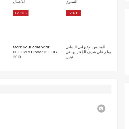
السنوي
للأعمال…
EVENTS
EVENTS
Mark your calendar:
المجلس الإغترابي اللبناني
LIBC Gala Dinner 30 JULY
يولم على شرف المُغتربين في
2019
تبنين