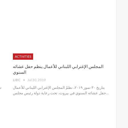
ACTIVITIES
المجلس الإغترابي اللبناني للأعمال ينظم حفل عشائه
السنوي
LIBC
Jul 30, 2019
بتاريخ ٣٠ تموز ٢٠١٩، نظمّ المجلس الإغترابي اللبناني للأعمال
حفل عشائه السنوي في بيروت، تحت رعاية دولة رئيس مجلس
…