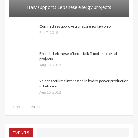
Italy supports Lebanese energy projects
Committees approve transparency law on oil
Sep 7, 2018
French, Lebanese officials talk Tripoli ecological
projects
Aug 30, 2018
25 consortiums interested in hydro-power production
in Lebanon
Aug 15, 2018
PREV
NEXT
EVENTS