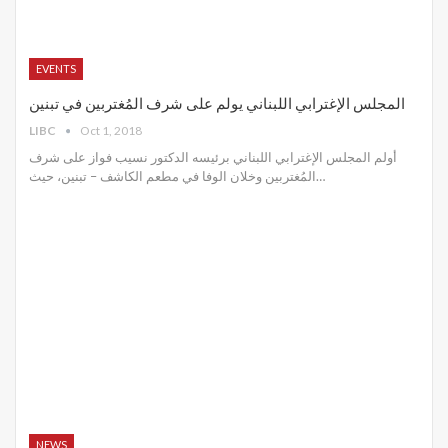
EVENTS
المجلس الإغترابي اللبناني يولم على شرف المُغتربين في تبنين
LIBC
Oct 1, 2018
أولم المجلس الإغترابي اللبناني برئيسه الدكتور نسيب فواز على شرف
المُغتربين وخلان الوفا في مطعم الكاشف – تبنين، حيث…
NEWS