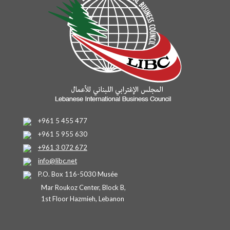
+961 5 455 477
+961 5 955 630
+961 3 072 672
info@libc.net
P.O. Box 116-5030 Musée
Mar Roukoz Center, Block B,
1st Floor Hazmieh, Lebanon