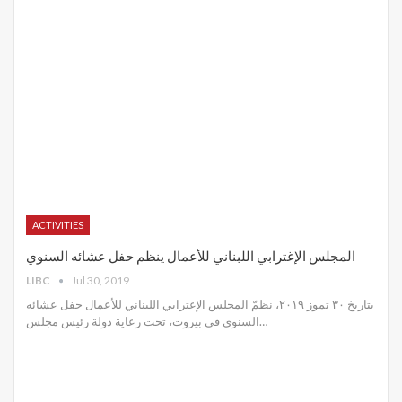
ACTIVITIES
المجلس الإغترابي اللبناني للأعمال ينظم حفل عشائه السنوي
LIBC
Jul 30, 2019
بتاريخ ٣٠ تموز ٢٠١٩، نظمّ المجلس الإغترابي اللبناني للأعمال حفل عشائه
السنوي في بيروت، تحت رعاية دولة رئيس مجلس
…