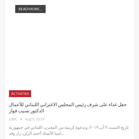
READ MORE...
ACTIVITIES
حفل غذاء على شرف رئيس المجلس الاغترابي اللبناني للأعمال
الدكتور نسيب فواز
LIBC
Aug 3, 2019
تاريخ السبت ٣ آب ٢٠١٩، وبدعوة كريمة من المغترب اللبناني في جمهورية
غينيا الأستاذ أحمد الزيّن، زار وفد
…