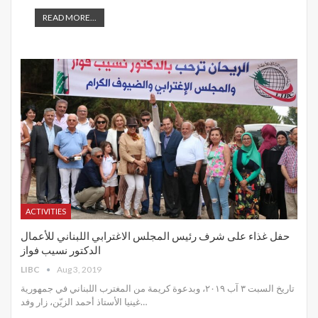
READ MORE...
ACTIVITIES
حفل غذاء على شرف رئيس المجلس الاغترابي اللبناني للأعمال
الدكتور نسيب فواز
LIBC
Aug 3, 2019
تاريخ السبت ٣ آب ٢٠١٩، وبدعوة كريمة من المغترب اللبناني في جمهورية
غينيا الأستاذ أحمد الزيّن، زار وفد
…