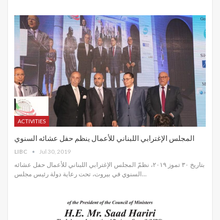
ACTIVITIES
المجلس الإغترابي اللبناني للأعمال ينظم حفل عشائه السنوي
LIBC
Jul 30, 2019
بتاريخ ٣٠ تموز ٢٠١٩، نظمّ المجلس الإغترابي اللبناني للأعمال حفل عشائه
السنوي في بيروت، تحت رعاية دولة رئيس مجلس
…