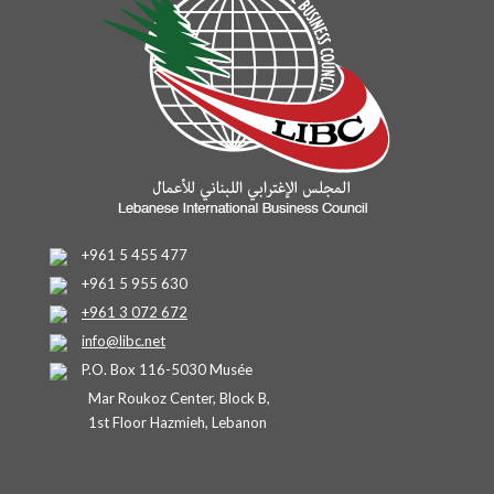
+961 5 455 477
+961 5 955 630
+961 3 072 672
info@libc.net
P.O. Box 116-5030 Musée
Mar Roukoz Center, Block B,
1st Floor Hazmieh, Lebanon