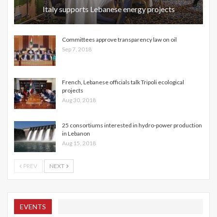
Italy supports Lebanese energy projects
Committees approve transparency law on oil
Sep 7, 2018
French, Lebanese officials talk Tripoli ecological
projects
Aug 30, 2018
25 consortiums interested in hydro-power production
in Lebanon
Aug 15, 2018
PREV
NEXT
EVENTS