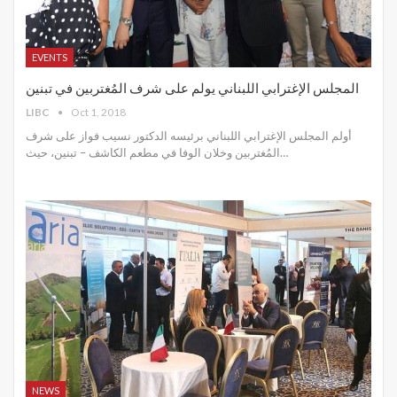
EVENTS
المجلس الإغترابي اللبناني يولم على شرف المُغتربين في تبنين
LIBC
Oct 1, 2018
أولم المجلس الإغترابي اللبناني برئيسه الدكتور نسيب فواز على شرف
المُغتربين وخلان الوفا في مطعم الكاشف – تبنين، حيث…
NEWS