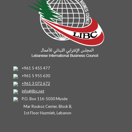
+961 5 455 477
+961 5 955 630
+961 3 072 672
info@libc.net
P.O. Box 116-5030 Musée
Mar Roukoz Center, Block B,
1st Floor Hazmieh, Lebanon