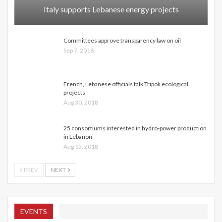
Italy supports Lebanese energy projects
Committees approve transparency law on oil
Sep 7, 2018
French, Lebanese officials talk Tripoli ecological
projects
Aug 30, 2018
25 consortiums interested in hydro-power production
in Lebanon
Aug 15, 2018
PREV
NEXT
EVENTS