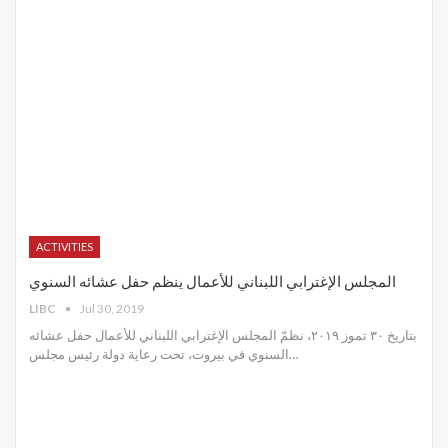
ACTIVITIES
المجلس الإغترابي اللبناني للأعمال ينظم حفل عشائه السنوي
LIBC
Jul 30, 2019
بتاريخ ٣٠ تموز ٢٠١٩، نظمّ المجلس الإغترابي اللبناني للأعمال حفل عشائه
السنوي في بيروت، تحت رعاية دولة رئيس مجلس
…