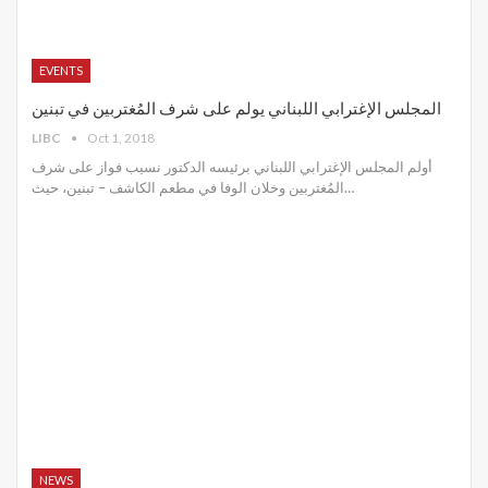
EVENTS
المجلس الإغترابي اللبناني يولم على شرف المُغتربين في تبنين
LIBC
Oct 1, 2018
أولم المجلس الإغترابي اللبناني برئيسه الدكتور نسيب فواز على شرف
المُغتربين وخلان الوفا في مطعم الكاشف – تبنين، حيث…
NEWS