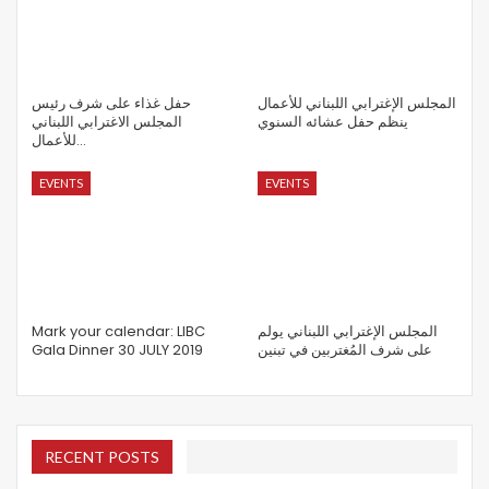
المجلس الإغترابي اللبناني للأعمال
حفل غذاء على شرف رئيس
ينظم حفل عشائه السنوي
المجلس الاغترابي اللبناني
للأعمال…
EVENTS
EVENTS
Mark your calendar: LIBC
المجلس الإغترابي اللبناني يولم
Gala Dinner 30 JULY 2019
على شرف المُغتربين في تبنين
RECENT POSTS