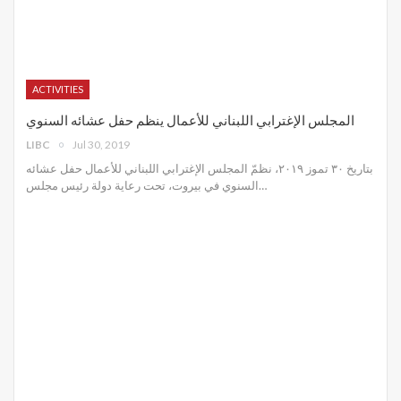
ACTIVITIES
المجلس الإغترابي اللبناني للأعمال ينظم حفل عشائه السنوي
LIBC
Jul 30, 2019
بتاريخ ٣٠ تموز ٢٠١٩، نظمّ المجلس الإغترابي اللبناني للأعمال حفل عشائه
السنوي في بيروت، تحت رعاية دولة رئيس مجلس
…