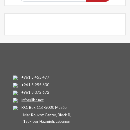
+961 5 455 477
+961 5 955 630
+961 3 072 672
info@libc.net
P.O. Box 116-5030 Musée
Mar Roukoz Center, Block B,
1st Floor Hazmieh, Lebanon