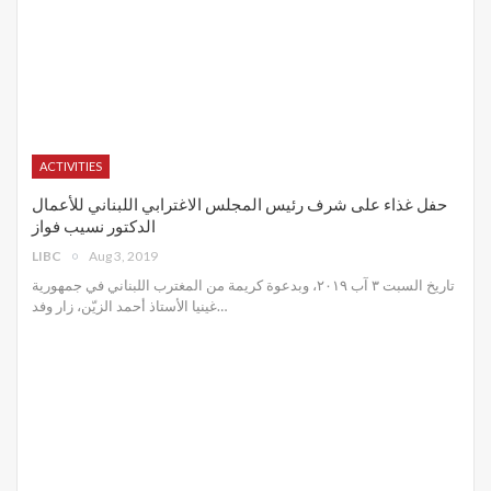
ACTIVITIES
حفل غذاء على شرف رئيس المجلس الاغترابي اللبناني للأعمال
الدكتور نسيب فواز
LIBC
Aug 3, 2019
تاريخ السبت ٣ آب ٢٠١٩، وبدعوة كريمة من المغترب اللبناني في جمهورية
غينيا الأستاذ أحمد الزيّن، زار وفد
…