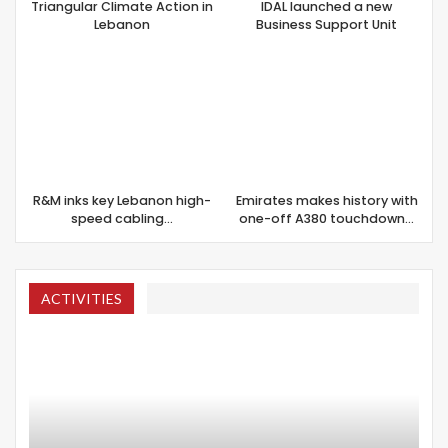
Triangular Climate Action in
IDAL launched a new
Lebanon
Business Support Unit
R&M inks key Lebanon high-
Emirates makes history with
speed cabling…
one-off A380 touchdown…
ACTIVITIES