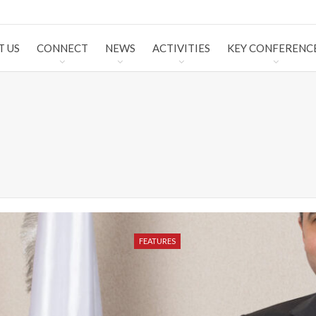
T US
CONNECT
NEWS
ACTIVITIES
KEY CONFERENC
FEATURES
FEATURES
FEATURES
FEATURES
FEATURES