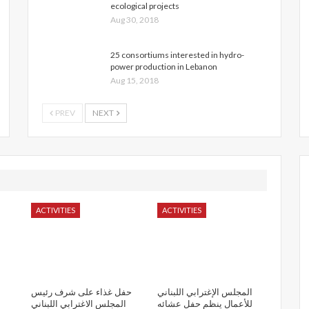
ecological projects
Aug 30, 2018
25 consortiums interested in hydro-
power production in Lebanon
Aug 15, 2018
PREV
NEXT
ACTIVITIES
ACTIVITIES
المجلس الإغترابي اللبناني
حفل غذاء على شرف رئيس
للأعمال ينظم حفل عشائه
المجلس الاغترابي اللبناني