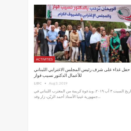
ACTIVITIES
حفل غذاء على شرف رئيس المجلس الاغترابي اللبناني
للأعمال الدكتور نسيب فواز
LIBC
Aug 3, 2019
تاريخ السبت ٣ آب ٢٠١٩، وبدعوة كريمة من المغترب اللبناني في
جمهورية غينيا الأستاذ أحمد الزيّن، زار وفد
…