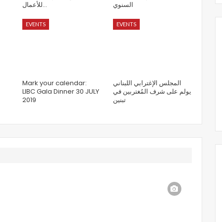
السنوي
للأعمال…
EVENTS
EVENTS
Mark your calendar:
المجلس الإغترابي اللبناني
LIBC Gala Dinner 30 JULY
يولم على شرف المُغتربين في
2019
تبنين