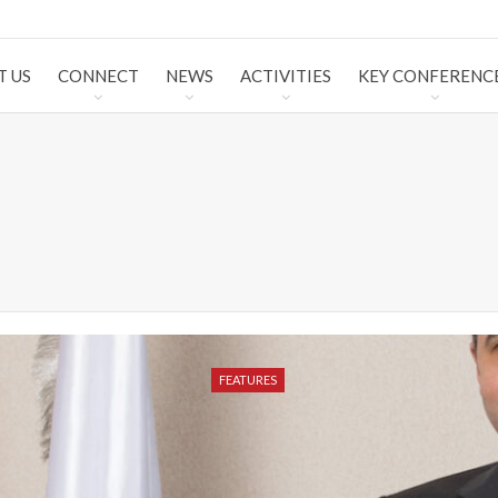
T US
CONNECT
NEWS
ACTIVITIES
KEY CONFERENC
FEATURES
FEATURES
FEATURES
FEATURES
FEATURES