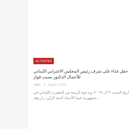
ACTIVITIES
حفل غذاء على شرف رئيس المجلس الاغترابي اللبناني
للأعمال الدكتور نسيب فواز
LIBC
Aug 3, 2019
تاريخ السبت ٣ آب ٢٠١٩، وبدعوة كريمة من المغترب اللبناني في
جمهورية غينيا الأستاذ أحمد الزيّن، زار وفد
…