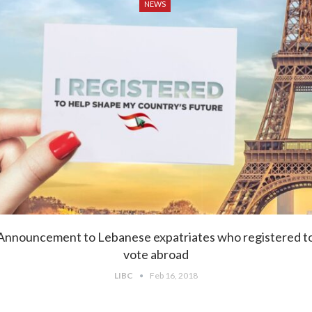
NEWS
Announcement to Lebanese expatriates who registered t
vote abroad
LIBC
Feb 16, 2018