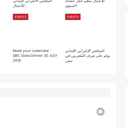
للأعمال ينظم حفل عشائه
المجلس الاغترابي اللبناني
السنوي
للأعمال…
EVENTS
EVENTS
Mark your calendar:
المجلس الإغترابي اللبناني
LIBC Gala Dinner 30 JULY
يولم على شرف المُغتربين في
2019
تبنين