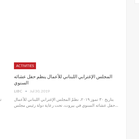
ACTIVITIES
المجلس الإغترابي اللبناني للأعمال ينظم حفل عشائه
السنوي
LIBC
Jul 30, 2019
بتاريخ ٣٠ تموز ٢٠١٩، نظمّ المجلس الإغترابي اللبناني للأعمال
حفل عشائه السنوي في بيروت، تحت رعاية دولة رئيس مجلس
…