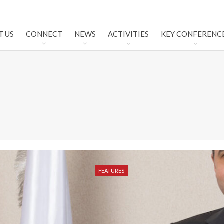
T US
CONNECT
NEWS
ACTIVITIES
KEY CONFERENC
FEATURES
FEATURES
FEATURES
FEATURES
FEATURES