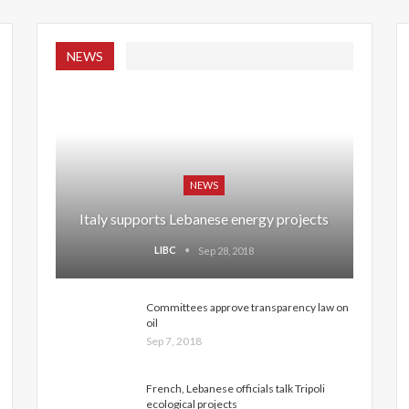
NEWS
NEWS
Italy supports Lebanese energy projects
LIBC
Sep 28, 2018
Committees approve transparency law on
oil
Sep 7, 2018
French, Lebanese officials talk Tripoli
ecological projects