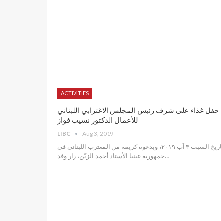
ACTIVITIES
حفل غذاء على شرف رئيس المجلس الاغترابي اللبناني
للأعمال الدكتور نسيب فواز
LIBC
Aug 3, 2019
تاريخ السبت ٣ آب ٢٠١٩، وبدعوة كريمة من المغترب اللبناني في
جمهورية غينيا الأستاذ أحمد الزيّن، زار وفد
…