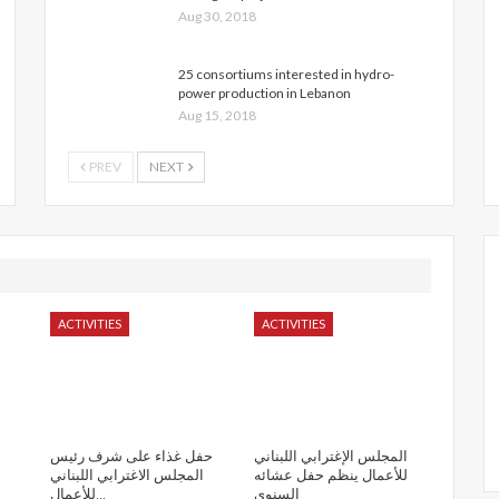
Aug 30, 2018
25 consortiums interested in hydro-
power production in Lebanon
Aug 15, 2018
PREV
NEXT
ACTIVITIES
ACTIVITIES
المجلس الإغترابي اللبناني
حفل غذاء على شرف رئيس
للأعمال ينظم حفل عشائه
المجلس الاغترابي اللبناني
السنوي
للأعمال…