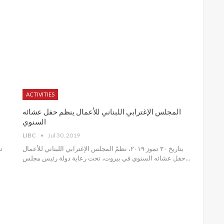
ACTIVITIES
المجلس الإغترابي اللبناني للأعمال ينظم حفل عشائه
السنوي
LIBC
Jul 30, 2019
بتاريخ ٣٠ تموز ٢٠١٩، نظمّ المجلس الإغترابي اللبناني للأعمال
حفل عشائه السنوي في بيروت، تحت رعاية دولة رئيس مجلس
…