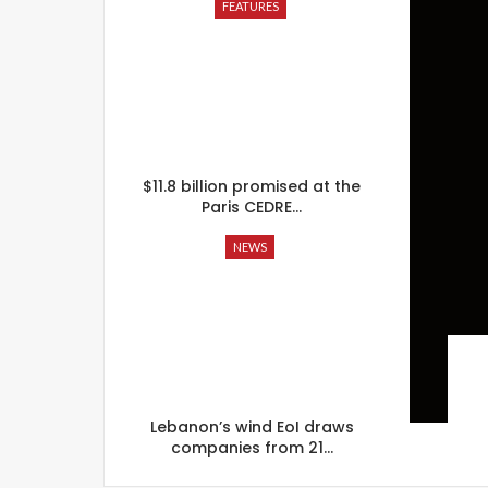
FEATURES
$11.8 billion promised at the
Paris CEDRE…
NEWS
Lebanon’s wind EoI draws
companies from 21…