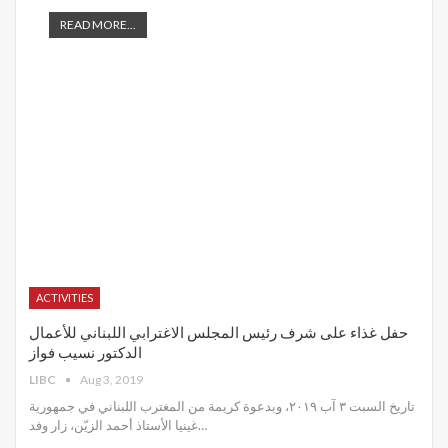
READ MORE...
ACTIVITIES
حفل غذاء على شرف رئيس المجلس الاغترابي اللبناني للأعمال
الدكتور نسيب فواز
LIBC
Aug 3, 2019
تاريخ السبت ٣ آب ٢٠١٩، وبدعوة كريمة من المغترب اللبناني في جمهورية
غينيا الأستاذ أحمد الزيّن، زار وفد
…