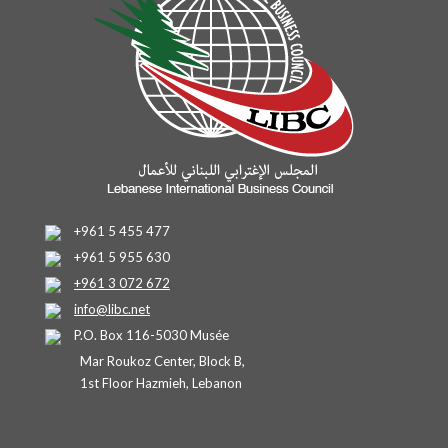
+961 5 455 477
+961 5 955 630
+961 3 072 672
info@libc.net
P.O. Box 116-5030 Musée
Mar Roukoz Center, Block B,
1st Floor Hazmieh, Lebanon