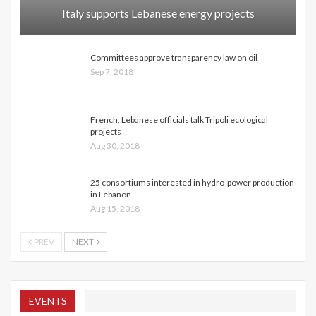
Italy supports Lebanese energy projects
Committees approve transparency law on oil
Sep 7, 2018
French, Lebanese officials talk Tripoli ecological
projects
Aug 30, 2018
25 consortiums interested in hydro-power production
in Lebanon
Aug 15, 2018
PREV
NEXT
EVENTS