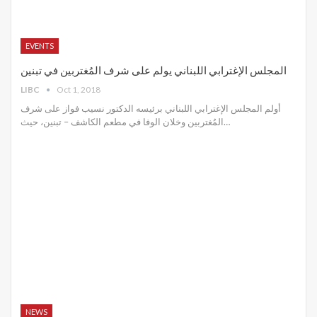
EVENTS
المجلس الإغترابي اللبناني يولم على شرف المُغتربين في تبنين
LIBC
Oct 1, 2018
أولم المجلس الإغترابي اللبناني برئيسه الدكتور نسيب فواز على شرف
المُغتربين وخلان الوفا في مطعم الكاشف – تبنين، حيث…
NEWS