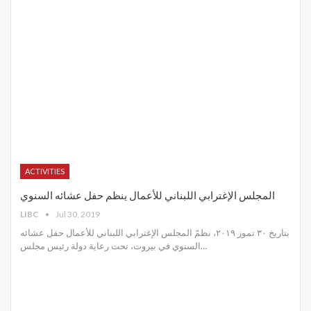
ACTIVITIES
المجلس الإغترابي اللبناني للأعمال ينظم حفل عشائه السنوي
LIBC
Jul 30, 2019
بتاريخ ٣٠ تموز ٢٠١٩، نظمّ المجلس الإغترابي اللبناني للأعمال حفل عشائه
السنوي في بيروت، تحت رعاية دولة رئيس مجلس
…